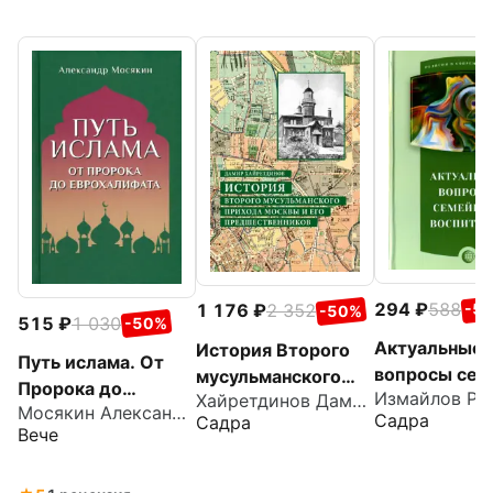
294
588
1 176
2 352
-5
-50%
515
1 030
-50%
Актуальные
История Второго
Путь ислама. От
вопросы сем
мусульманского
Пророка до
Измайлов Р. 
Хайретдинов Дамир Зинюрович
воспитания
прихода Москвы и
Мосякин Александр Георгиевич
Еврохалифата
Садра
Садра
его
Вече
предшественников