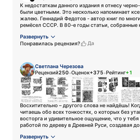
К недостаткам данного издания я отнесу черн
были цветными. Это несколько напоминает ксер
жалею. Геннадий Федотов - автор книг по мно
ремёсел СССР. В 80-е годы статьи, собранные н
Развернуть
Да
Понравилась рецензия?
Светлана Черезова
Рецензий
250
Оценок
+375
Рейтинг
+1
•
•
Восхитительно – другого слова не найдёшь! Ко
читаешь обо всех тонкостях, о которых без ут
восторга и удивительное ощущение, что у теб
работой по дереву в Древней Руси, создавая д
Развернуть