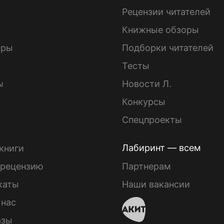
ы
Рецензии читателей
Книжные обзоры
ары
Подборки читателей
Тесты
ы
Новости Л.
Конкурсы
Спецпроекты
Лабиринт — всем
книги
 рецензию
Партнерам
каты
Наши вакансии
 нас
азы