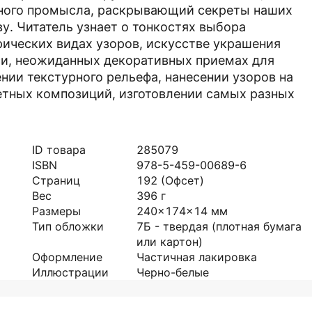
нного промысла, раскрывающий секреты наших
у. Читатель узнает о тонкостях выбора
рических видах узоров, искусстве украшения
си, неожиданных декоративных приемах для
нии текстурного рельефа, нанесении узоров на
етных композиций, изготовлении самых разных
ID товара
285079
ISBN
978-5-459-00689-6
Страниц
192
(Офсет)
Вес
396
г
Размеры
240x174x14
мм
Тип обложки
7Б - твердая (плотная бумага
или картон)
Оформление
Частичная лакировка
Иллюстрации
Черно-белые