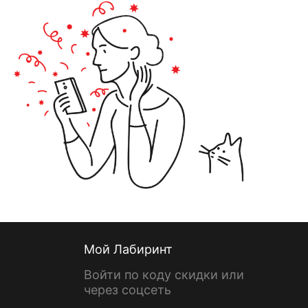
Мой Лабиринт
Войти по коду скидки или
через соцсеть