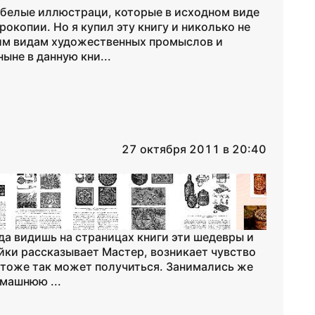
о-белые иллюстраци, которые в исходном виде
окопии. Но я купил эту книгу и николько не
гим видам художественных промыслов и
ыне в данную кни...
27 октября 2011 в 20:40
гда видишь на страницах книги эти шедевры и
айки рассказывает Мастер, возникает чувство
я тоже так может получиться. Занимались же
омашнюю ...