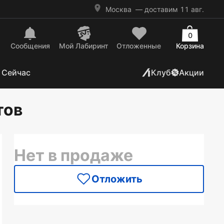
Москва
— доставим 11 авг.
0
Сообщения
Mой Лабиринт
Отложенные
Корзина
 Сейчас
Клуб
Акции
тов
Нет в продаже
Отложить