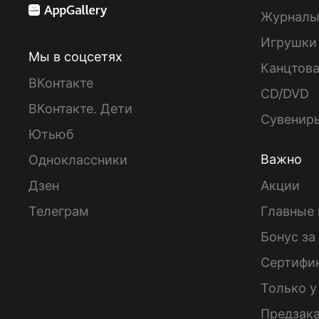
Журнал
Игрушки
Мы в соцсетях
Канцтов
ВКонтакте
CD/DVD
ВКонтакте. Дети
Сувенир
Ютьюб
Важно
Одноклассники
Дзен
Акции
Телеграм
Главные 
Бонус за
Сертифи
Только у
Предзак