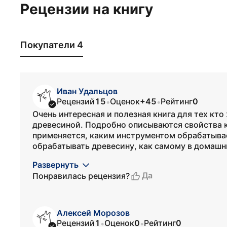
Рецензии на книгу
Покупатели 4
Иван Удальцов
Рецензий
15
Оценок
+45
Рейтинг
0
•
•
Очень интересная и полезная книга для тех кто
древесиной. Подробно описываются свойства ка
применяется, каким инструментом обрабатыва
обрабатывать древесину, как самому в домашни
Развернуть
Да
Понравилась рецензия?
Алексей Морозов
Рецензий
1
Оценок
0
Рейтинг
0
•
•