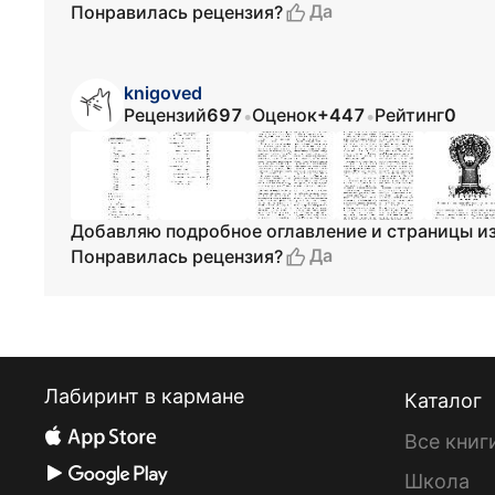
Да
Понравилась рецензия?
knigoved
Рецензий
697
Оценок
+447
Рейтинг
0
•
•
Добавляю подробное оглавление и страницы из
Да
Понравилась рецензия?
Лабиринт в кармане
Каталог
Все книг
Школа