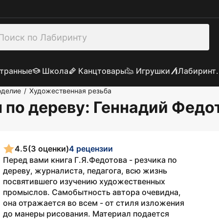
транные
Школа
Канцтовары
Игрушки
Лабиринт.
оделие
Художественная резьба
/
 по дереву
: Геннадий Федо
4.5
(3 оценки)
4 рецензии
Перед вами книга Г.Я.Федотова - резчика по
дереву, журналиста, педагога, всю жизнь
посвятившего изучению художественных
промыслов. Самобытность автора очевидна,
она отражается во всем - от стиля изложения
до манеры рисования. Материал подается