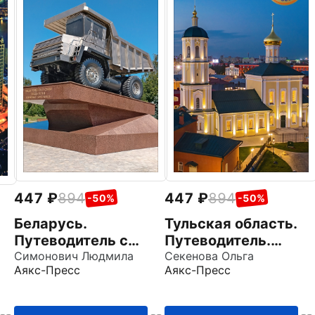
447
894
447
894
-50%
-50%
Беларусь.
Тульская область.
Путеводитель с
Путеводитель.
маршрутами
Симонович Людмила
Карты и маршруты
Секенова Ольга
Аякс-Пресс
Аякс-Пресс