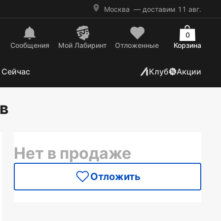
Москва
— доставим 11 авг.
0
Сообщения
Mой Лабиринт
Отложенные
Корзина
 Сейчас
Клуб
Акции
в
Нет в продаже
Отложить