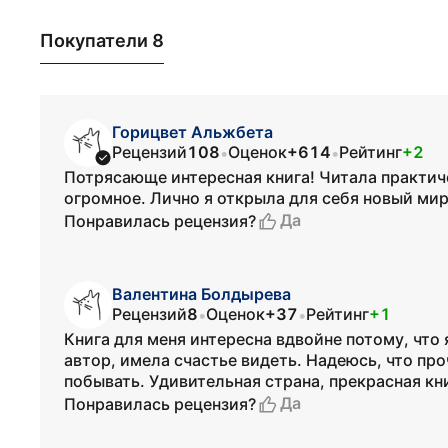
Покупатели 8
Горицвет Альжбета
Рецензий
108
Оценок
+614
Рейтинг
+2
•
•
Потрясающе интересная книга! Читала практич
огромное. Лично я открыла для себя новый мир
Да
Понравилась рецензия?
Валентина Болдырева
Рецензий
8
Оценок
+37
Рейтинг
+1
•
•
Книга для меня интересна вдвойне потому, что 
автор, имела счастье видеть. Надеюсь, что про
побывать. Удивительная страна, прекрасная кн
Да
Понравилась рецензия?