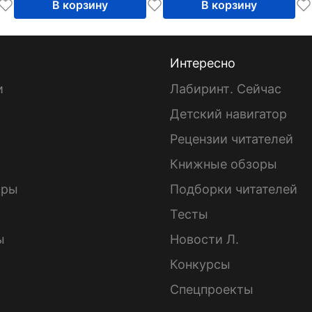
В корзину
В корзину
Интересно
и
Лабиринт. Сейчас
Детский навигатор
ы
Рецензии читателей
Книжные обзоры
ары
Подборки читателей
Тесты
ы
Новости Л.
Конкурсы
Спецпроекты