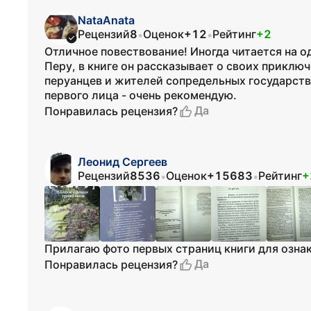
NataAnata
Рецензий
8
Оценок
+12
Рейтинг
+2
•
•
Отличное повествование! Иногда читается на о
Перу, в книге он рассказывает о своих приклю
перуанцев и жителей сопредельных государств.
первого лица - очень рекомендую.
Да
Понравилась рецензия?
Леонид Сергеев
Рецензий
8536
Оценок
+15683
Рейтинг
+
•
•
Прилагаю фото первых страниц книги для озна
Да
Понравилась рецензия?