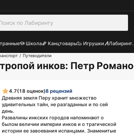
транные
Школа
Канцтовары
Игрушки
Лабиринт.
ранспорт
Путеводители
/
 тропой инков
: Петр Романо
4.7
(18 оценок)
8 рецензий
Древняя земля Перу хранит множество
удивительных тайн, не разгаданных и по сей
день.
Развалины инкских городов напоминают о
былом величии империи инков и о трагической
истории ее завоевания испанцами. Знаменитые