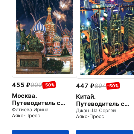
455
909
-50%
447
894
-50%
Москва.
Китай.
Путеводитель с
Путеводитель с
маршрутами
Фатиева Ирина
маршрутами +
Джан Ша Сергей
Аякс-Пресс
Аякс-Пресс
карта