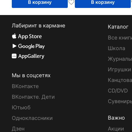
В корзину
В корзину
Лабиринт в кармане
Каталог
Все книг
Школа
Журнал
Игрушки
Мы в соцсетях
Канцтов
ВКонтакте
CD/DVD
ВКонтакте. Дети
Сувенир
Ютьюб
Важно
Одноклассники
Дзен
Акции