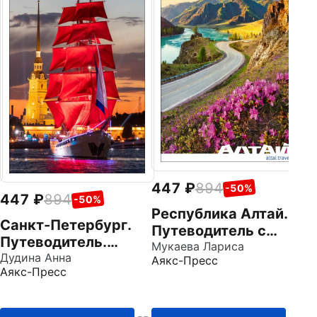
К
П
Ка
Ая
к
447
894
-50%
447
894
-50%
Республика Алтай.
Cанкт-Петербург.
Путеводитель с
Путеводитель.
маршрутами
Мукаева Лариса
Карты и маршруты
Дудина Анна
Аякс-Пресс
Аякс-Пресс