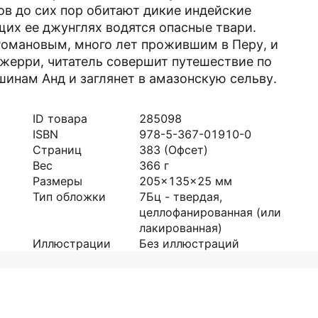
в до сих пор обитают дикие индейские
щих ее джунглях водятся опасные твари.
Романовым, много лет прожившим в Перу, и
жерри, читатель совершит путешествие по
шинам Анд и заглянет в амазонскую сельву.
ID товара
285098
ISBN
978-5-367-01910-0
Страниц
383
(Офсет)
Вес
366
г
Размеры
205x135x25
мм
Тип обложки
7Бц - твердая,
целлофанированная (или
лакированная)
Иллюстрации
Без иллюстраций