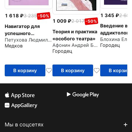
1 345
2 68
1 618
3 235
-50%
1 009
2 017
-50%
Введение в
Навигатор для
Теория и практика
аддиктолог
успешного
«особого театра»
Петухова Людмила Ивановна
психолога
Афонин Андрей Борисович
Городец
Медков
Городец
В корзину
В корзину
В корзин
Мы в соцсетях