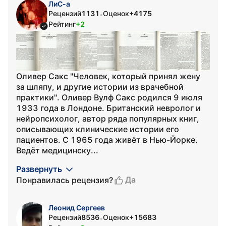
ЛиС-а
Рецензий
1131
Оценок
+4175
•
Рейтинг
+2
Оливер Сакс "Человек, который принял жену
за шляпу, и другие истории из врачебной
практики". Оливер Вулф Сакс родился 9 июля
1933 года в Лондоне. Британский невролог и
нейропсихолог, автор ряда популярных книг,
описывающих клинические истории его
пациентов. С 1965 года живёт в Нью-Йорке.
Ведёт медицинску...
Развернуть
Да
Понравилась рецензия?
Леонид Сергеев
Рецензий
8536
Оценок
+15683
•