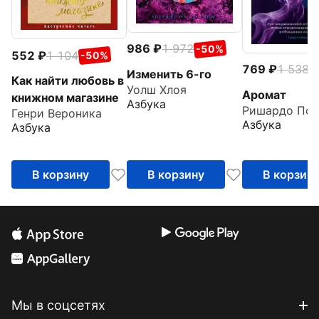
986
1 972
-50%
552
1 104
-50%
769
1 538
-
Изменить 6-го
Как найти любовь в
Уолш Хлоя
Аромат
книжном магазине
Азбука
Ришардо Пол
Генри Вероника
Азбука
Азбука
В корзину
В корзину
В корзин
Мы в соцсетях