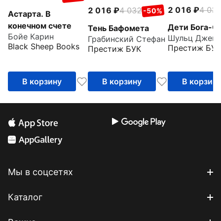
2 016
4 03
2 016
4 032
-50%
Астарта. В
конечном счете
Дети Бога-С
Тень Бафомета
Бойе Карин
Грабинский Стефан
Black Sheep Books
Престиж БУК
Престиж БУК
В корзину
В корзину
В корзин
Мы в соцсетях
Каталог