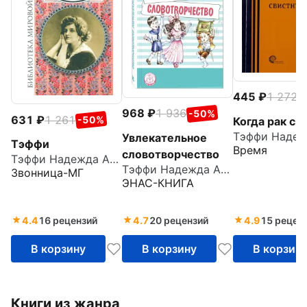
445
1 272
-
968
1 936
-50%
631
1 261
-50%
Когда рак св
Увлекательное
Тэффи
Время
словотворчество
Тэффи Надежда Александровна
Тэффи Надежда Александровна
Звонница-МГ
ЭНАС-КНИГА
4.4
16 рецензий
4.7
20 рецензий
4.9
15 рецен
В корзину
В корзину
В корзин
Книги из жанра