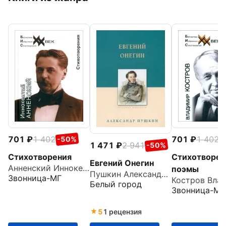
701
1 402
701
1 402
-50%
-
1 471
2 941
-50%
Стихотворения
Стихотворен
Евгений Онегин
Анненский Иннокентий Федорович
поэмы
Пушкин Александр Сергеевич
Звонница-МГ
Белый город
Звонница-МГ
5
1 рецензия