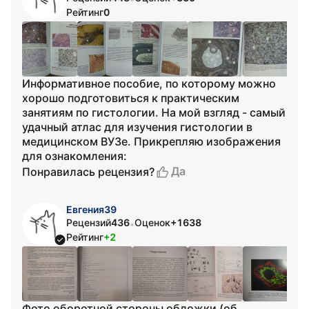
Рейтинг
0
Информативное пособие, по которому можно
хорошо подготовиться к практическим
занятиям по гистологии. На мой взгляд - самый
удачный атлас для изучения гистологии в
медицинском ВУЗе. Прикрепляю изображения
для ознакомления:
Да
Понравилась рецензия?
Евгения39
Рецензий
436
Оценок
+1638
•
Рейтинг
+2
Фото оборотной стороны обложки (об