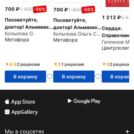
700
1 400
700
1 400
-50%
-50%
1 212
2 42
Посоветуйте,
Посоветуйте,
доктор! Альманах
доктор! Альманах
Сердце.
Копылова О.
Копылова Ольга Сергеевна
№7
№6
Справочник
Метафора
Метафора
Гиллинов Ма
кардиопацие
Центрполигр
4.5
2 рецензии
5
1 рецензия
5
2 рецензии
В корзину
В корзину
В корзин
Мы в соцсетях