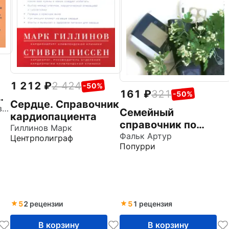
1 212
2 424
-50%
161
321
-50%
Сердце. Справочник
Копылова Ольга Сергеевна
Семейный
кардиопациента
справочник по
Гиллинов Марк
самодиагностике
Фальк Артур
Центрполиграф
Попурри
5
2 рецензии
5
1 рецензия
В корзину
В корзину