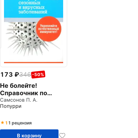
173
346
-50%
Не болейте!
Справочник по
профилактике
Самсонов П. А.
Попурри
сезонных и
вирусных
заболеваний
1
1 рецензия
В корзину