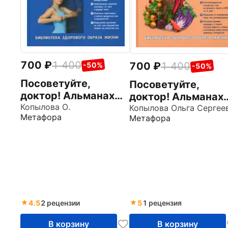
700
1 400
700
1 400
-50%
-50%
Посоветуйте,
Посоветуйте,
доктор! Альманах
доктор! Альманах
№7
Копылова О.
№6
Метафора
Метафора
4.5
2 рецензии
5
1 рецензия
В корзину
В корзину