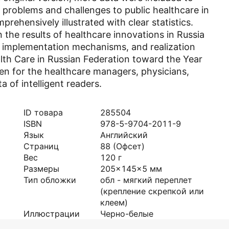
 problems and challenges to public healthcare in
prehensively illustrated with clear statistics.
 the results of healthcare innovations in Russia
s, implementation mechanisms, and realization
lth Care in Russian Federation toward the Year
en for the healthcare managers, physicians,
 of intelligent readers.
ID товара
285504
ISBN
978-5-9704-2011-9
Язык
Английский
Страниц
88
(Офсет)
Вес
120
г
Размеры
205x145x5
мм
Тип обложки
обл - мягкий переплет
(крепление скрепкой или
клеем)
Иллюстрации
Черно-белые