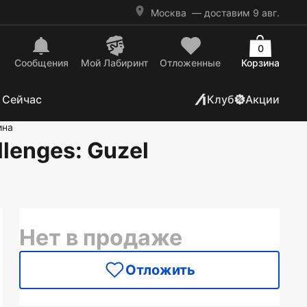
Москва
— доставим 9 авг.
0
Сообщения
Mой Лабиринт
Отложенные
Корзина
 Сейчас
Клуб
Акции
ина
llenges
: Guzel
Нет в продаже
Отложить