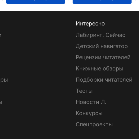
Интересно
и
Лабиринт. Сейчас
Детский навигатор
ы
Рецензии читателей
Книжные обзоры
ары
Подборки читателей
Тесты
ы
Новости Л.
Конкурсы
Спецпроекты