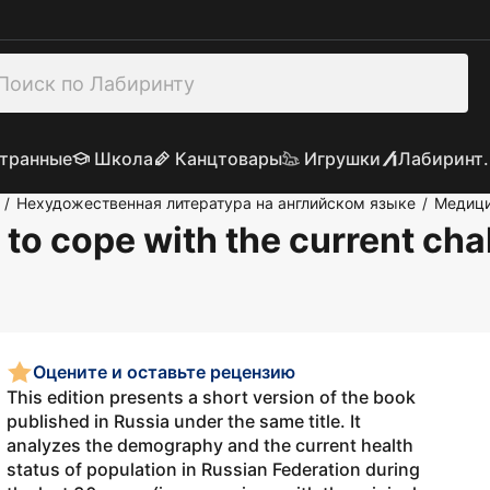
транные
Школа
Канцтовары
Игрушки
Лабиринт.
Нехудожественная литература на английском языке
Медиц
/
/
 to cope with the current cha
Оцените и оставьте рецензию
This edition presents a short version of the book
published in Russia under the same title. It
analyzes the demography and the current health
status of population in Russian Federation during