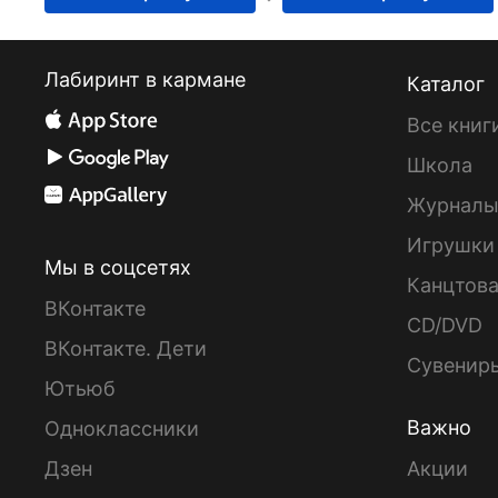
Лабиринт в кармане
Каталог
Все книг
Школа
Журнал
Игрушки
Мы в соцсетях
Канцтов
ВКонтакте
CD/DVD
ВКонтакте. Дети
Сувенир
Ютьюб
Важно
Одноклассники
Дзен
Акции