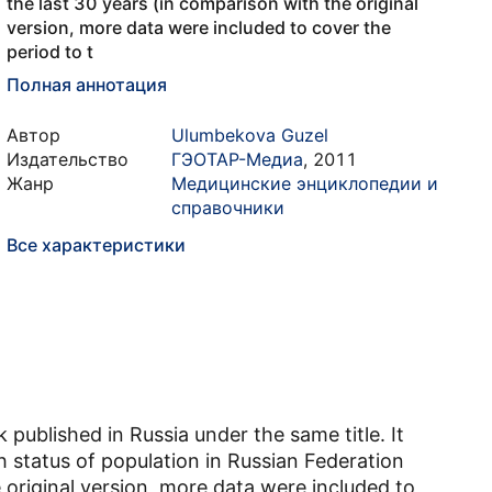
the last 30 years (in comparison with the original
version, more data were included to cover the
period to t
Полная аннотация
Автор
Ulumbekova Guzel
Издательство
ГЭОТАР-Медиа
,
2011
Жанр
Медицинские энциклопедии и
справочники
Все характеристики
 published in Russia under the same title. It
 status of population in Russian Federation
 original version, more data were included to