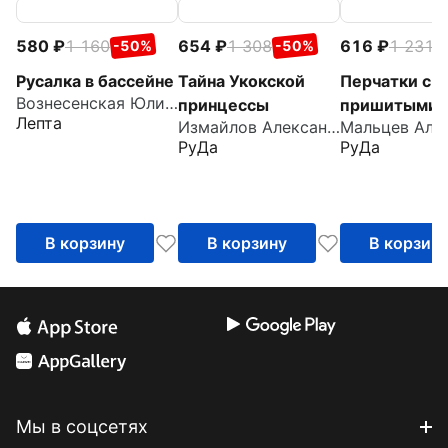
580
1 160
654
1 308
616
1 231
-50%
-50%
-
Русалка в бассейне
Тайна Укокской
Перчатки с
Вознесенская Юлия Николаевна
принцессы
пришитыми
Лепта
Измайлов Александр
пальцами
РуДа
РуДа
В корзину
В корзину
В корзин
Мы в соцсетях