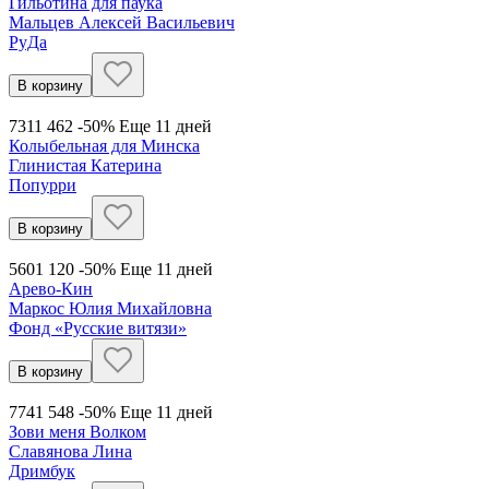
Гильотина для паука
Мальцев Алексей Васильевич
РуДа
В корзину
731
1 462
-50%
Еще 11 дней
Колыбельная для Минска
Глинистая Катерина
Попурри
В корзину
560
1 120
-50%
Еще 11 дней
Арево-Кин
Маркос Юлия Михайловна
Фонд «Русские витязи»
В корзину
774
1 548
-50%
Еще 11 дней
Зови меня Волком
Славянова Лина
Дримбук