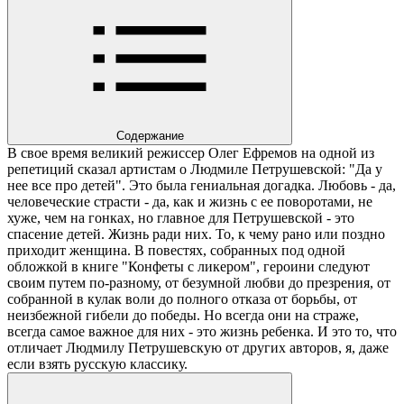
Содержание
В свое время великий режиссер Олег Ефремов на одной из
репетиций сказал артистам о Людмиле Петрушевской: "Да у
нее все про детей". Это была гениальная догадка. Любовь - да,
человеческие страсти - да, как и жизнь с ее поворотами, не
хуже, чем на гонках, но главное для Петрушевской - это
спасение детей. Жизнь ради них. То, к чему рано или поздно
приходит женщина. В повестях, собранных под одной
обложкой в книге "Конфеты с ликером", героини следуют
своим путем по-разному, от безумной любви до презрения, от
собранной в кулак воли до полного отказа от борьбы, от
неизбежной гибели до победы. Но всегда они на страже,
всегда самое важное для них - это жизнь ребенка. И это то, что
отличает Людмилу Петрушевскую от других авторов, я, даже
если взять русскую классику.