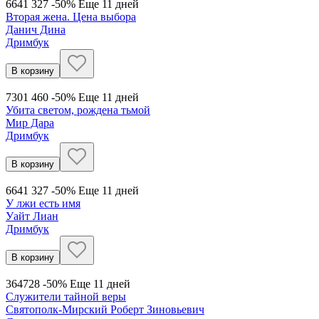
664
1 327
-50%
Еще 11 дней
Вторая жена. Цена выбора
Данич Дина
Дримбук
В корзину
730
1 460
-50%
Еще 11 дней
Убита светом, рождена тьмой
Мир Дара
Дримбук
В корзину
664
1 327
-50%
Еще 11 дней
У лжи есть имя
Уайт Лиан
Дримбук
В корзину
364
728
-50%
Еще 11 дней
Служители тайной веры
Святополк-Мирский Роберт Зиновьевич