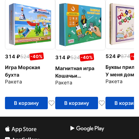
524
874
314
524
-4
-40%
314
524
-40%
Буквы прили
Игра Морская
Магнитная игра
У меня дома.
бухта
Кошачьи
Ракета
Ракета
Магнитный н
Ракета
перевертыши
для обучения
и чтению
В корзину
В корзину
В корзин