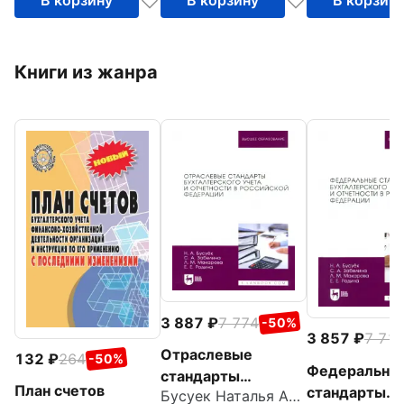
Книги из жанра
3 887
7 774
-50%
3 857
7 71
Отраслевые
132
264
-50%
Федеральны
стандарты
План счетов
стандарты
Бусуек Наталья Александровна
бухгалтерского