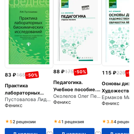
88
175
-50%
115
229
-5
83
165
-50%
Педагогика.
Основы диза
Практика
Учебное пособие.
Художествен
лабораторных
Околелов Олег Петрович
ФГОС
обработка
Пустовалова Лидия Михайловна
биохимических
Феникс
Феникс
металла. Уч
Феникс
исследований
пособие. ФГ
5
2 рецензии
4
1 рецензия
3.8
4 реценз
В корзину
В корзину
В корзин