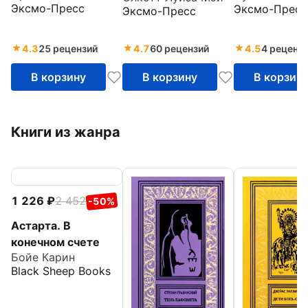
Эксмо-Пресс
Эксмо-Пресс
Эксмо-Пресс
мистические
истории
4.3
25 рецензий
4.7
60 рецензий
4.5
4 реценз
В корзину
В корзину
В корзин
Книги из жанра
1 226
2 452
-50%
Астарта. В
конечном счете
Бойе Карин
Black Sheep Books