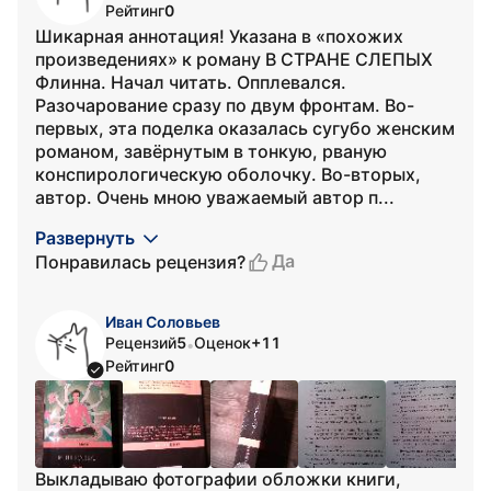
Рейтинг
0
Шикарная аннотация! Указана в «похожих
произведениях» к роману В СТРАНЕ СЛЕПЫХ
Флинна. Начал читать. Опплевался.
Разочарование сразу по двум фронтам. Во-
первых, эта поделка оказалась сугубо женским
романом, завёрнутым в тонкую, рваную
конспирологическую оболочку. Во-вторых,
автор. Очень мною уважаемый автор п...
Развернуть
Да
Понравилась рецензия?
Иван Соловьев
Рецензий
5
Оценок
+11
•
Рейтинг
0
Выкладываю фотографии обложки книги,