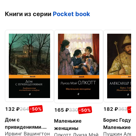
Книги из серии
Pocket book
132
264
182
363
-50%
-5
165
330
-50%
Дом с
Борис Годуно
Маленькие
привидениями.
Маленькие
женщины
Ирвинг Вашингтон
Американские
трагедии
Олкотт Луиза Мэй