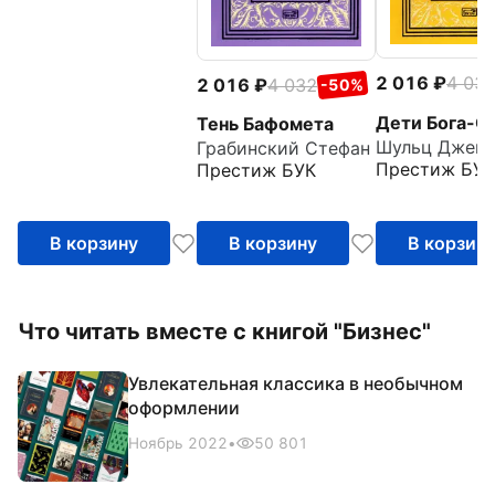
2 016
4 03
2 016
4 032
-50%
Дети Бога-С
Тень Бафомета
Грабинский Стефан
Престиж БУК
Престиж БУК
В корзину
В корзину
В корзин
Что читать вместе с книгой "Бизнес"
Увлекательная классика в необычном
оформлении
Ноябрь 2022
•
50 801