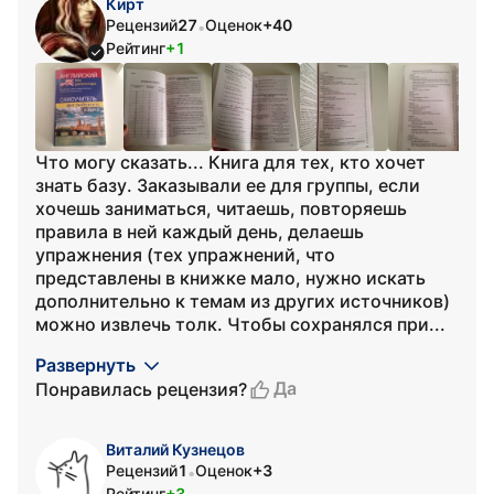
Кирт
Рецензий
27
Оценок
+40
•
Рейтинг
+1
Что могу сказать... Книга для тех, кто хочет
знать базу. Заказывали ее для группы, если
хочешь заниматься, читаешь, повторяешь
правила в ней каждый день, делаешь
упражнения (тех упражнений, что
представлены в книжке мало, нужно искать
дополнительно к темам из других источников)
можно извлечь толк. Чтобы сохранялся при...
Развернуть
Да
Понравилась рецензия?
Виталий Кузнецов
Рецензий
1
Оценок
+3
•
Рейтинг
+3