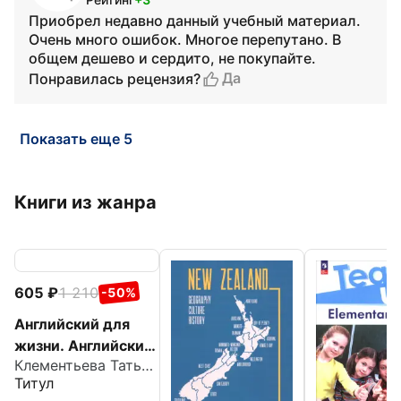
Приобрел недавно данный учебный материал.
Очень много ошибок. Многое перепутано. В
общем дешево и сердито, не покупайте.
Да
Понравилась рецензия?
Показать еще 5
Книги из жанра
605
1 210
-50%
Английский для
жизни. Английский
Клементьева Татьяна Борисовна
язык в реальных
Титул
ситуациях.