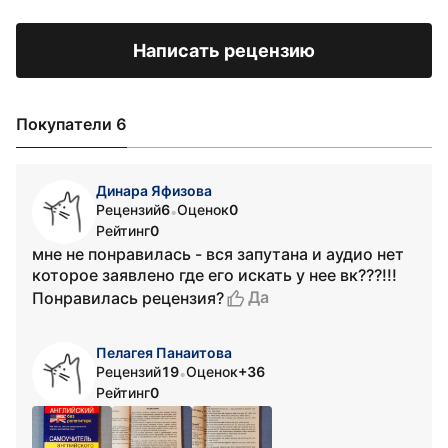
Написать рецензию
Покупатели 6
Динара Яфизова
Рецензий
6
Оценок
0
•
Рейтинг
0
мне не понравилась - вся запутана и аудио нет
которое заявлено где его искать у нее вк???!!!
Да
Понравилась рецензия?
Пелагея Панаитова
Рецензий
19
Оценок
+36
•
Рейтинг
0