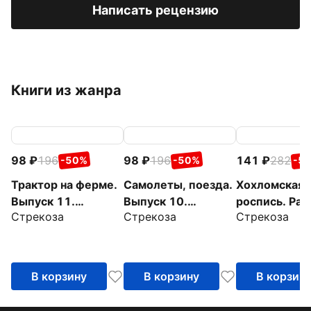
Написать рецензию
Книги из жанра
98
196
98
196
141
282
-50%
-50%
-5
Трактор на ферме.
Самолеты, поезда.
Хохломская
Выпуск 11.
Выпуск 10.
роспись. Рас
Стрекоза
Стрекоза
Стрекоза
Раскраска с
Раскраска с
с наклейкам
толстым цветным
толстым цветным
контуром
контуром
В корзину
В корзину
В корзин