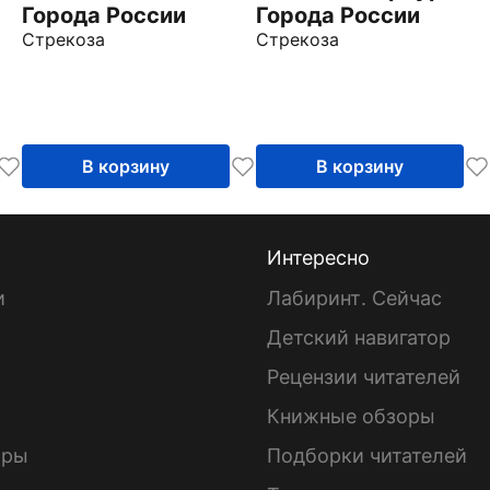
Города России
Города России
Стрекоза
Стрекоза
В корзину
В корзину
Интересно
и
Лабиринт. Сейчас
Детский навигатор
ы
Рецензии читателей
Книжные обзоры
ары
Подборки читателей