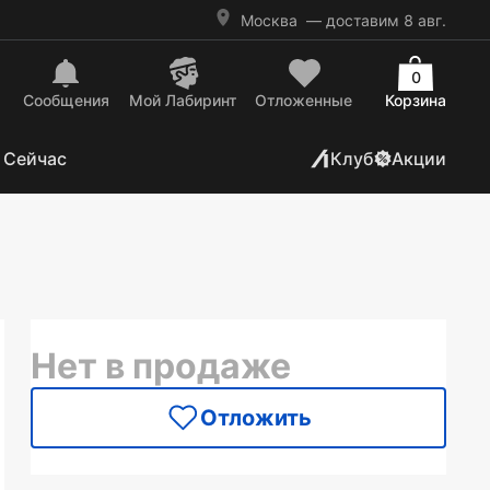
Москва
— доставим 8 авг.
0
Сообщения
Mой Лабиринт
Отложенные
Корзина
 Сейчас
Клуб
Акции
Нет в продаже
Отложить