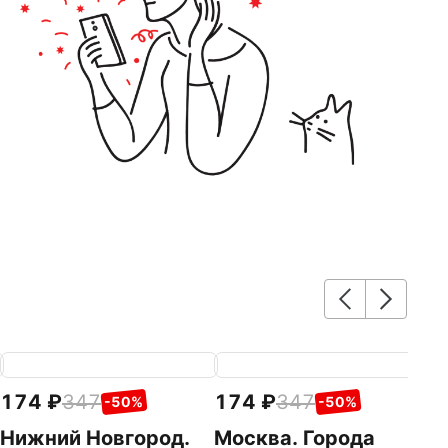
174
347
174
347
1
-50%
-50%
Нижний Новгород.
Москва. Города
К