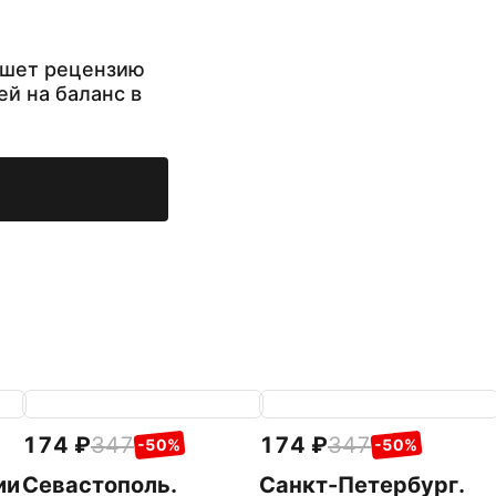
ишет рецензию
ей на баланс в
174
347
174
347
-50%
-50%
ии
Севастополь.
Санкт-Петербург.