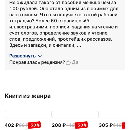
Не ожидала такого от пособия меньше чем за
100 рублей. Оно стало одним из любимых для
нас с сыном. Что вы получаете с этой рабочей
тетрадью? Более 60 страниц с ч\б
иллюстрациями, прописи, задания на чтение и
счет слогов, определение звуков и чтение
слов, предложений, простейших рассказов.
Здесь и загадки, и считалки, ...
Развернуть
Да
Понравилась рецензия?
Книги из жанра
402
804
208
416
305
610
-50%
-50%
-5