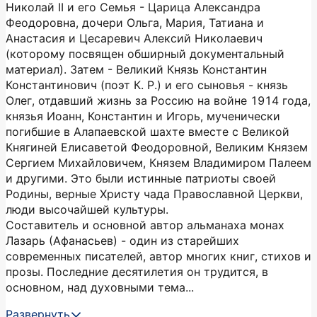
Николай II и его Семья - Царица Александра
Феодоровна, дочери Ольга, Мария, Татиана и
Анастасия и Цесаревич Алексий Николаевич
(которому посвящен обширный документальный
материал). Затем - Великий Князь Константин
Константинович (поэт К. Р.) и его сыновья - князь
Олег, отдавший жизнь за Россию на войне 1914 года,
князья Иоанн, Константин и Игорь, мученически
погибшие в Алапаевской шахте вместе с Великой
Княгиней Елисаветой Феодоровной, Великим Князем
Сергием Михайловичем, Князем Владимиром Палеем
и другими. Это были истинные патриоты своей
Родины, верные Христу чада Православной Церкви,
люди высочайшей культуры.
Составитель и основной автор альманаха монах
Лазарь (Афанасьев) - один из старейших
современных писателей, автор многих книг, стихов и
прозы. Последние десятилетия он трудится, в
основном, над духовными тема...
Развернуть