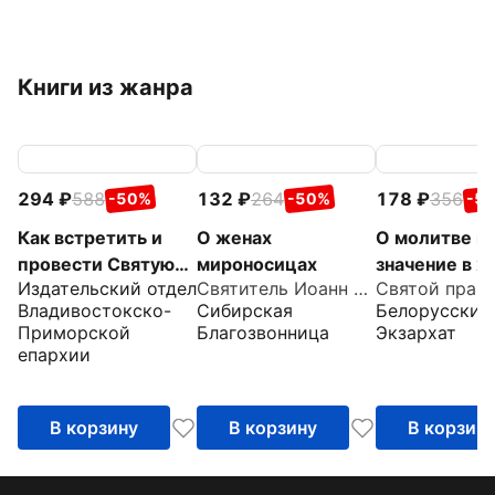
Книги из жанра
294
588
132
264
178
356
-50%
-50%
-5
Как встретить и
О женах
О молитве и 
провести Святую
мироносицах
значение в ж
Издательский отдел
Святитель Иоанн Златоуст
Пасху
христианства
Владивостокско-
Сибирская
Белорусский
Извлечения 
Приморской
Благозвонница
Экзархат
дневника с
епархии
комментари
пастырей
В корзину
В корзину
В корзин