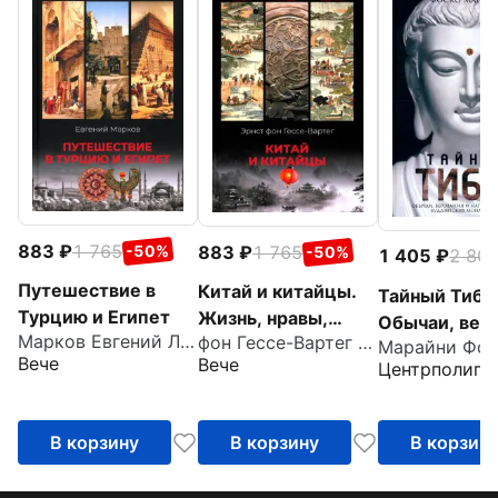
883
1 765
883
1 765
-50%
-50%
1 405
2 80
Путешествие в
Китай и китайцы.
Тайный Тибе
Турцию и Египет
Жизнь, нравы,
Обычаи, вер
Марков Евгений Львович
фон Гессе-Вартег Эрнест
обычаи
Марайни Фос
и магически
Вече
Вече
Центрполигр
ритуалы
буддийских
монахов и ла
В корзину
В корзину
В корзин