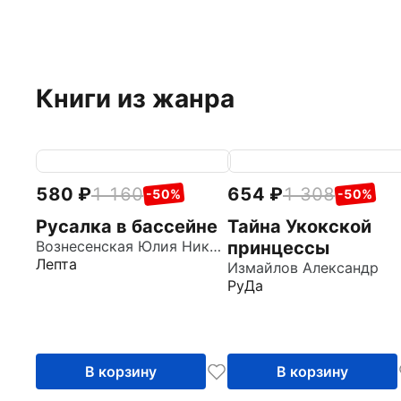
Книги из жанра
580
1 160
654
1 308
-50%
-50%
Русалка в бассейне
Тайна Укокской
Вознесенская Юлия Николаевна
принцессы
Лепта
Измайлов Александр
РуДа
В корзину
В корзину