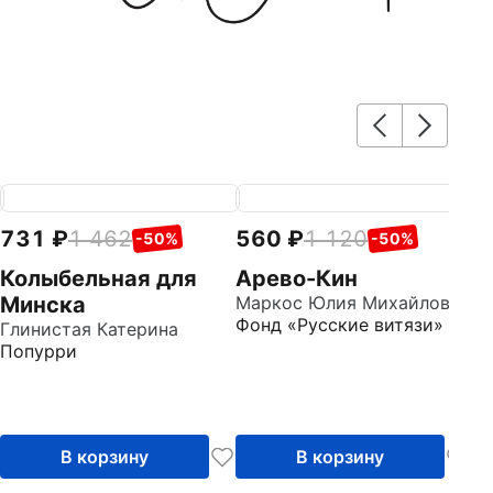
731
1 462
560
1 120
7
-50%
-50%
Колыбельная для
Арево-Кин
М
Минска
Маркос Юлия Михайловна
с
Фонд «Русские витязи»
Глинистая Катерина
Го
Попурри
Д
В корзину
В корзину