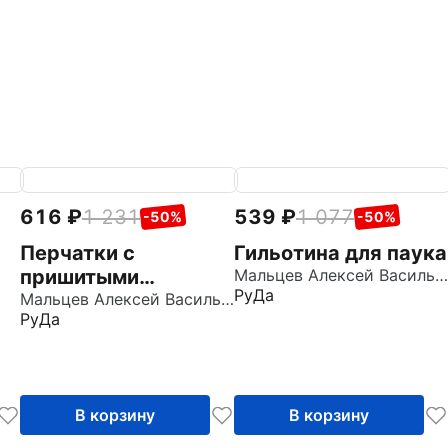
616
1 231
539
1 077
-50%
-50%
Перчатки с
Гильотина для паука
пришитыми
Мальцев Алексей Васильевич
РуДа
пальцами
Мальцев Алексей Васильевич
РуДа
В корзину
В корзину