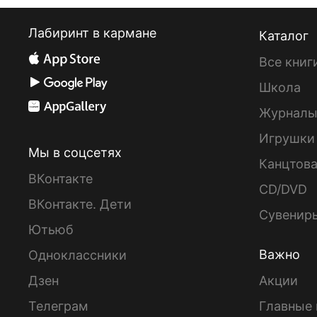
Лабиринт в кармане
Каталог
Все книг
Школа
Журнал
Игрушки
Мы в соцсетях
Канцтов
ВКонтакте
CD/DVD
ВКонтакте. Дети
Сувенир
Ютьюб
Важно
Одноклассники
Дзен
Акции
Телеграм
Главные 