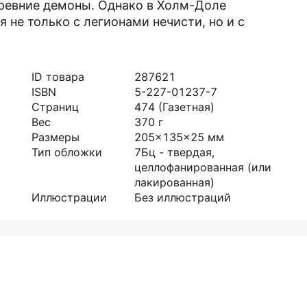
ревние демоны. Однако в Холм-Доле
 не только с легионами нечисти, но и с
ID товара
287621
ISBN
5-227-01237-7
Страниц
474
(Газетная)
Вес
370
г
Размеры
205x135x25
мм
Тип обложки
7Бц - твердая,
целлофанированная (или
лакированная)
Иллюстрации
Без иллюстраций