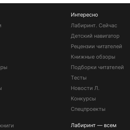
Интересно
и
Лабиринт. Сейчас
Детский навигатор
ы
Рецензии читателей
Книжные обзоры
ары
Подборки читателей
Тесты
ы
Новости Л.
Конкурсы
Спецпроекты
Лабиринт — всем
книги