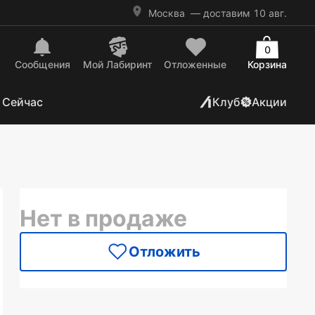
Москва
— доставим 10 авг.
0
Сообщения
Mой Лабиринт
Отложенные
Корзина
 Сейчас
Клуб
Акции
Нет в продаже
Отложить