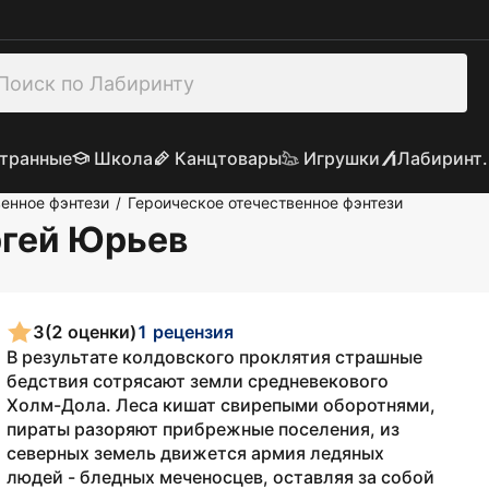
транные
Школа
Канцтовары
Игрушки
Лабиринт.
енное фэнтези
Героическое отечественное фэнтези
/
ргей Юрьев
3
(2 оценки)
1 рецензия
В результате колдовского проклятия страшные
бедствия сотрясают земли средневекового
Холм-Дола. Леса кишат свирепыми оборотнями,
пираты разоряют прибрежные поселения, из
северных земель движется армия ледяных
людей - бледных меченосцев, оставляя за собой