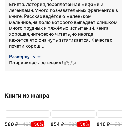
Египта.История,переплетённая мифами и
легендами.Много познавательных фрагментов в
книге. Рассказ ведётся о маленьком
мальчике,на долю которого выпадает слишком
много трудных и тяжёлых испытаний.Книга
хорошая,интересно читать,но иногда
кажется,что она чуть затягивается. Качество
печати хорош...
Развернуть
Да
Понравилась рецензия?
Книги из жанра
580
1 160
654
1 308
616
1 231
-50%
-50%
-