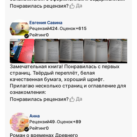
Да
Понравилась рецензия?
Евгения Савина
Рецензий
424
Оценок
+615
•
Рейтинг
0
Замечательная книга! Понравилась с первых
страниц. Твёрдый переплёт, белая
качественная бумага, хороший шрифт.
Прилагаю несколько страниц и оглавление для
ознакомления:
Да
Понравилась рецензия?
Анна
Рецензий
49
Оценок
+89
•
Рейтинг
0
Роман о временах Древнего