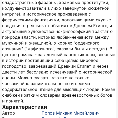
сладострастные фараоны, храмовые проститутки,
колдуны-отравители в лихо завернутой сюжетной
интриге), и историческое произведение с
феерическими фантазиями, дополняющими скупые
сведения о реальных событиях в Древнем Египте, и
актуальный художественно-философский трактат о
природе власти, истоках любви-ненависти между
мужчиной и женщиной, о корнях "орденского
сознания" ("мафиозного", сказали бы мы сегодня). В
центре романа - загадочный народ гиксосы, впервые
в истории поставивший себе целью мировое
господство, завоевавший Древний Египет и через
двести лет бесследно исчезнувший с исторической
сцены. Можно сказать, что это не только
чрезвычайно занимательное, но и весьма
содержательное чтение для мыслящих людей. Роман
снабжен кратким словарем древневосточных богов
и понятий.
Характеристики
Автор
Попов Михаил Михайлович