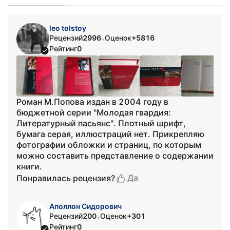
leo tolstoy
Рецензий
2996
Оценок
+5816
•
Рейтинг
0
Роман М.Попова издан в 2004 году в
бюджетной серии "Молодая гвардия:
Литературный пасьянс". Плотный шрифт,
бумага серая, иллюстраций нет. Прикрепляю
фотографии обложки и страниц, по которым
можно составить представление о содержании
книги.
Да
Понравилась рецензия?
Аполлон Сидорович
Рецензий
200
Оценок
+301
•
Рейтинг
0