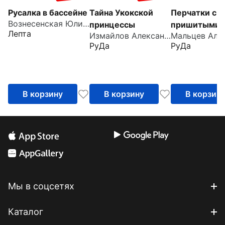
Русалка в бассейне
Тайна Укокской
Перчатки с
Вознесенская Юлия Николаевна
принцессы
пришитыми
Лепта
Измайлов Александр
пальцами
РуДа
РуДа
В корзину
В корзину
В корзин
Мы в соцсетях
Каталог