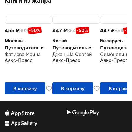
Книги из жанра
455
909
447
894
447
894
-50%
-50%
-5
Москва.
Китай.
Беларусь.
Путеводитель с
Путеводитель с
Путеводител
Фатиева Ирина
Джан Ша Сергей
маршрутами
маршрутами +
маршрутами
Аякс-Пресс
Аякс-Пресс
Аякс-Пресс
карта
В корзину
В корзину
В корзин