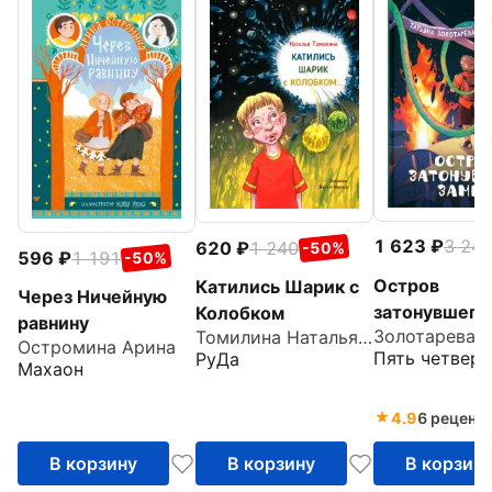
1 623
3 24
620
1 240
-50%
596
1 191
-50%
Остров
Катились Шарик с
Через Ничейную
затонувшего
Колобком
равнину
Томилина Наталья Юрьевна
Остромина Арина
Пять четверт
РуДа
Махаон
4.9
6 реценз
В корзину
В корзину
В корзин