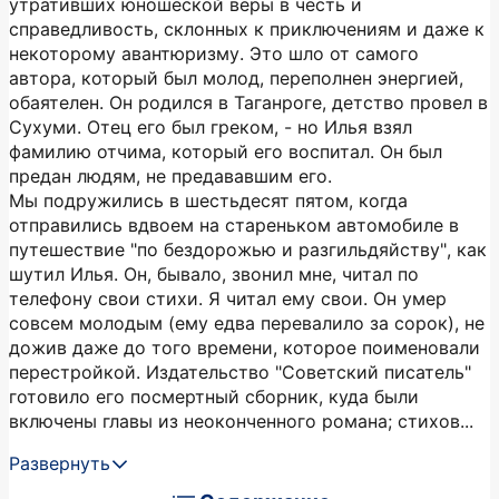
утративших юношеской веры в честь и
справедливость, склонных к приключениям и даже к
некоторому авантюризму. Это шло от самого
автора, который был молод, переполнен энергией,
обаятелен. Он родился в Таганроге, детство провел в
Сухуми. Отец его был греком, - но Илья взял
фамилию отчима, который его воспитал. Он был
предан людям, не предававшим его.
Мы подружились в шестьдесят пятом, когда
отправились вдвоем на стареньком автомобиле в
путешествие "по бездорожью и разгильдяйству", как
шутил Илья. Он, бывало, звонил мне, читал по
телефону свои стихи. Я читал ему свои. Он умер
совсем молодым (ему едва перевалило за сорок), не
дожив даже до того времени, которое поименовали
перестройкой. Издательство "Советский писатель"
готовило его посмертный сборник, куда были
включены главы из неоконченного романа; стихов...
Развернуть