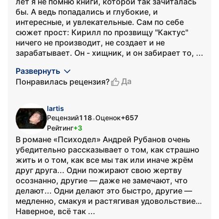
лет я не помню книги, которой так зачиталась
бы. А ведь попадались и глубокие, и
интересные, и увлекательные. Сам по себе
сюжет прост: Кирилл по прозвищу "Кактус"
ничего не производит, не создает и не
зарабатывает. Он - хищник, и он забирает то, ...
Развернуть
Да
Понравилась рецензия?
lartis
Рецензий
118
Оценок
+657
•
Рейтинг
+3
В романе «Психодел» Андрей Рубанов очень
убедительно рассказывает о том, как страшно
жить и о том, как все мы так или иначе жрём
друг друга... Одни пожирают свою жертву
осознанно, другие — даже не замечают, что
делают... Одни делают это быстро, другие —
медленно, смакуя и растягивая удовольствие…
Наверное, всё так ...