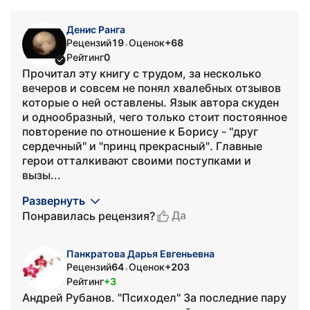
Денис Ранга
Рецензий
19
Оценок
+68
•
Рейтинг
0
Прочитал эту книгу с трудом, за несколько
вечеров и совсем не понял хвалебных отзывов
которые о ней оставлены. Язык автора скуден
и однообразный, чего только стоит постоянное
повторение по отношение к Борису - "друг
сердечный" и "принц прекрасный". Главные
герои отталкивают своими поступками и
вызы...
Развернуть
Да
Понравилась рецензия?
Панкратова Дарья Евгеньевна
Рецензий
64
Оценок
+203
•
Рейтинг
+3
Андрей Рубанов. "Психодел" За последние пару