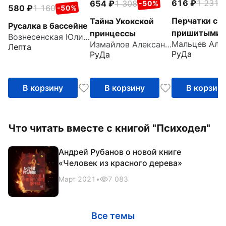
616
1 231
654
1 308
-
-50%
580
1 160
-50%
Перчатки с
Тайна Укокской
Русалка в бассейне
пришитыми
принцессы
Вознесенская Юлия Николаевна
Измайлов Александр
пальцами
Лепта
РуДа
РуДа
В корзину
В корзину
В корзин
Что читать вместе с книгой "Психодел"
Андрей Рубанов о новой книге
«Человек из красного дерева»
Март 2021
•
7 083
Все темы