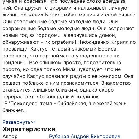
умная и красивая, что последнее слово всегда за
ней. Она дружит с цифрами и налаживает личную
жизнь. Ее жених Борис любит машины и свой бизнес.
Они современные бодрые молодые люди. Они
современные бодрые молодые люди. Они встречают
новый год за городом… а вернувшись домой,
обнаруживают - их ограбили! Неожиданно Кирилл по
прозвищу "Кактус", старый знакомый Бориса,
сообщает, что вор пойман, а украденные вещи
найдены… Все слишком просто, подозрительно
просто, но одна только Мила чувствует, что не
случайно Кактус появился рядом с ее женихом. Она
решает поближе с ним познакомиться. Знакомство
становится слишком близким, однако скоро
перерастает в беспощадный поединок
"В 'Психоделе' тема - библейская, 'не желай жены
ближнег...
Развернуть
Характеристики
Автор
Рубанов Андрей Викторович