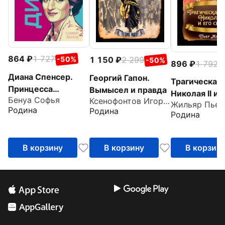
864
1 727
-50%
1 150
2 299
-50%
896
1 792
-
Диана Спенсер.
Георгий Гапон.
Трагическая 
Принцесса
Вымысел и правда
Николая II и 
Бенуа Софья
людских сердец
Ксенофонтов Игорь Николаевич
Жильяр Пьер
семьи
Родина
Родина
Родина
В корзину
В корзину
В корзин