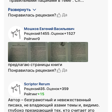
"правильными пацанами в теме". Сл...
Развернуть
Да
Понравилась рецензия?
Мошков Евгений Васильевич
Рецензий
1455
Оценок
+1527
•
Рейтинг
0
предлагаю страницы книги
Да
Понравилась рецензия?
Scriptor Rerum
Рецензий
35
Оценок
+359
•
Рейтинг
+15
Автор – безграмотный и невежественный
писака, не владеющий азами темы и, видимо.
глубоко презирающий тех. кто считает это