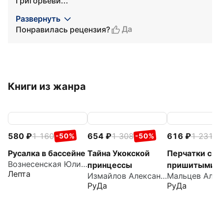
Григорьеви...
Развернуть
Да
Понравилась рецензия?
Книги из жанра
580
1 160
654
1 308
616
1 231
-50%
-50%
-
Русалка в бассейне
Тайна Укокской
Перчатки с
Вознесенская Юлия Николаевна
принцессы
пришитыми
Лепта
Измайлов Александр
пальцами
РуДа
РуДа