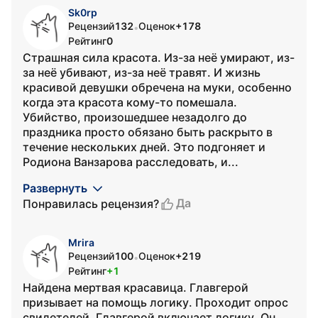
Sk0rp
Рецензий
132
Оценок
+178
•
Рейтинг
0
Страшная сила красота. Из-за неё умирают, из-
за неё убивают, из-за неё травят. И жизнь
красивой девушки обречена на муки, особенно
когда эта красота кому-то помешала.
Убийство, произошедшее незадолго до
праздника просто обязано быть раскрыто в
течение нескольких дней. Это подгоняет и
Родиона Ванзарова расследовать, и...
Развернуть
Да
Понравилась рецензия?
Mrira
Рецензий
100
Оценок
+219
•
Рейтинг
+1
Найдена мертвая красавица. Главгерой
призывает на помощь логику. Проходит опрос
свидетелей. Главгерой включает логику. Он