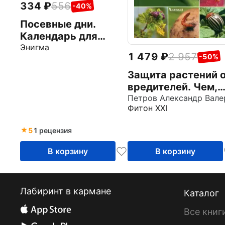
334
556
-40%
Посевные дни.
Календарь для
огородников и
Энигма
1 479
2 957
-50%
садоводов
Защита растений 
вредителей. Чем,
когда, сколько
Фитон XXI
5
1 рецензия
В корзину
В корзину
Лабиринт в кармане
Каталог
Все книг