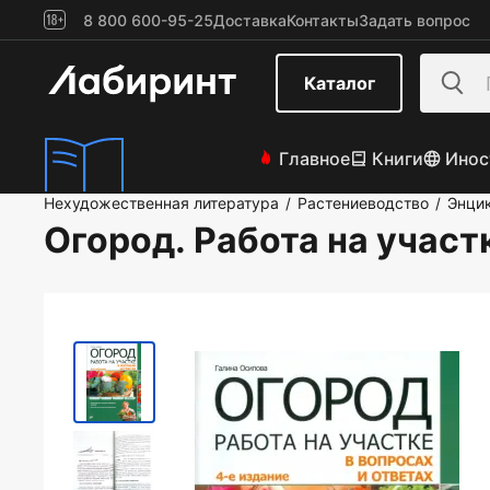
8 800 600-95-25
Доставка
Контакты
Задать вопрос
Каталог
Главное
Книги
Инос
Нехудожественная литература
Растениеводство
Энцик
/
/
Огород. Работа на участк