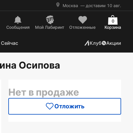
Москва
— доставим 10 авг.
0
Сообщения
Mой Лабиринт
Отложенные
Корзина
 Сейчас
Клуб
Акции
лина Осипова
Нет в продаже
Отложить