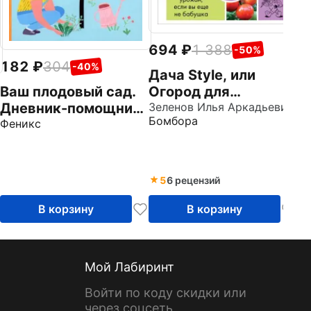
694
1 388
-50%
182
304
-40%
Дача Style, или
Ваш плодовый сад.
Огород для
Дневник-помощник.
авантюристов. Как
Зеленов Илья Аркадьевич
Бомбора
Пособие для
Феникс
получить урожай,
планирования работ
если вы еще не
в саду
бабушка
5
6 рецензий
В корзину
В корзину
Мой Лабиринт
Войти по коду скидки или
через соцсеть