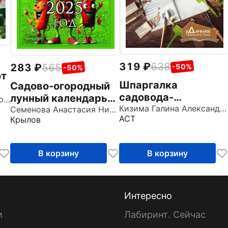
319
638
283
565
-50%
-50%
от
Шпаргалка
Садово-огородный
садовода-
лунный календарь
Петров Александр Валерьевич
огородника. Как
Кизима Галина Александровна
на 2025 год
Семенова Анастасия Николаевна
АСТ
Крылов
ухаживать за
участком круглый
год
В корзину
В корзину
Интересно
и
Лабиринт. Сейчас