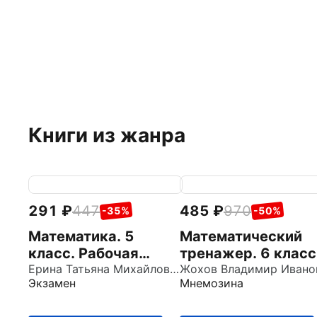
Книги из жанра
291
447
485
970
-35%
-50%
Математика. 5
Математический
класс. Рабочая
тренажер. 6 класс
тетрадь к учебнику
Ерина Татьяна Михайловна
Пособие для
Экзамен
Мнемозина
Н. Я. Виленкина и др.
учителей и
учащихся