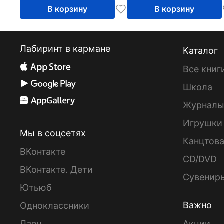
В корзину
В корзину
Лабиринт в кармане
Каталог
Все книг
Школа
Журнал
Игрушки
Мы в соцсетях
Канцтов
ВКонтакте
CD/DVD
ВКонтакте. Дети
Сувенир
Ютьюб
Важно
Одноклассники
Дзен
Акции