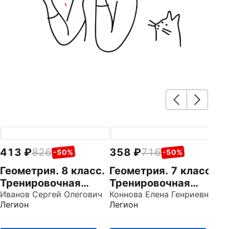
413
826
358
716
1
-50%
-50%
Геометрия. 8 класс.
Геометрия. 7 класс.
М
Тренировочная
Тренировочная
к
тетрадь
Иванов Сергей Олегович
тетрадь
Коннова Елена Генриевна
В
Ко
Легион
Легион
Ле