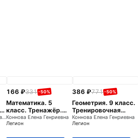
166
331
386
771
-50%
-50%
Математика. 5
Геометрия. 9 класс.
.
класс. Тренажёр.
Тренировочная
Жохов Владимир Иванович
Все темы курса
Коннова Елена Генриевна
тетрадь
Коннова Елена Генриевна
Легион
Легион