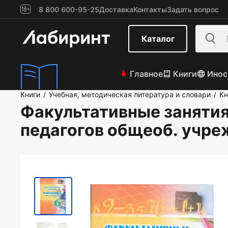
8 800 600-95-25
Доставка
Контакты
Задать вопрос
Каталог
Главное
Книги
Инос
Книги
Учебная, методическая литература и словари
Кн
/
/
Факультативные занятия.
педагогов общеоб. учр