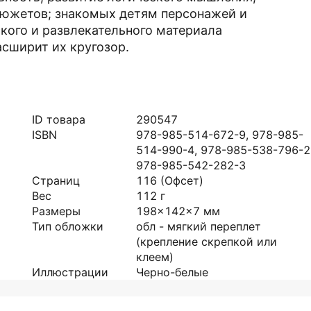
сюжетов; знакомых детям персонажей и
кого и развлекательного материала
асширит их кругозор.
ID товара
290547
ISBN
978-985-514-672-9, 978-985-
514-990-4, 978-985-538-796-2
978-985-542-282-3
Страниц
116
(Офсет)
Вес
112
г
Размеры
198x142x7
мм
Тип обложки
обл - мягкий переплет
(крепление скрепкой или
клеем)
Иллюстрации
Черно-белые