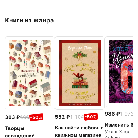
Книги из жанра
986
1 972
-
552
1 104
303
606
-50%
-50%
Изменить 6-
Как найти любовь в
Творцы
Уолш Хлоя
книжном магазине
совпадений
Азбука