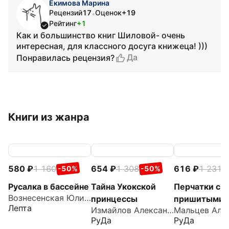
Екимова Марина
Рецензий
17
Оценок
+19
•
Рейтинг
+1
Как и большинство книг Шиловой- очень
интересная, для классного досуга книжеца! )))
Да
Понравилась рецензия?
Книги из жанра
580
1 160
654
1 308
616
1 231
-50%
-50%
-
Русалка в бассейне
Тайна Укокской
Перчатки с
Вознесенская Юлия Николаевна
принцессы
пришитыми
Лепта
Измайлов Александр
пальцами
РуДа
РуДа