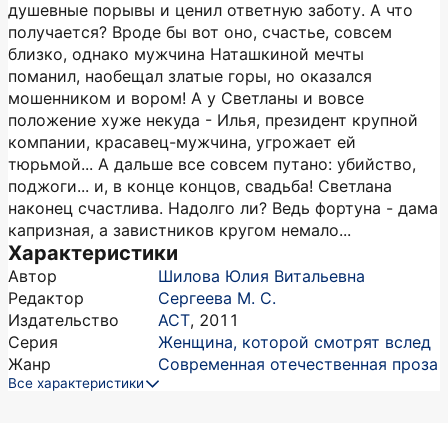
душевные порывы и ценил ответную заботу. А что
получается? Вроде бы вот оно, счастье, совсем
близко, однако мужчина Наташкиной мечты
поманил, наобещал златые горы, но оказался
мошенником и вором! А у Светланы и вовсе
положение хуже некуда - Илья, президент крупной
компании, красавец-мужчина, угрожает ей
тюрьмой... А дальше все совсем путано: убийство,
поджоги... и, в конце концов, свадьба! Светлана
наконец счастлива. Надолго ли? Ведь фортуна - дама
капризная, а завистников кругом немало...
Характеристики
Автор
Шилова Юлия Витальевна
Редактор
Сергеева М. С.
Издательство
АСТ
,
2011
Серия
Женщина, которой смотрят вслед
Жанр
Современная отечественная проза
Все характеристики