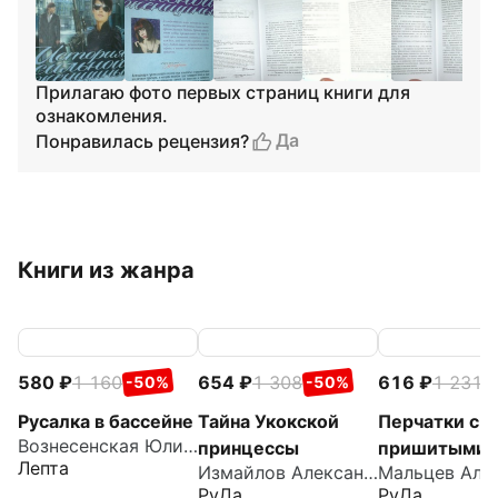
Прилагаю фото первых страниц книги для
ознакомления.
Да
Понравилась рецензия?
Книги из жанра
580
1 160
654
1 308
616
1 231
-50%
-50%
-
Русалка в бассейне
Тайна Укокской
Перчатки с
Вознесенская Юлия Николаевна
принцессы
пришитыми
Лепта
Измайлов Александр
пальцами
РуДа
РуДа