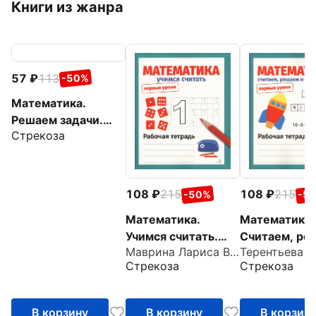
Книги из жанра
57
113
-50%
Математика.
Решаем задачи.
Стрекоза
Рабочая тетрадь
дошкольника
108
215
108
215
-50%
-5
Математика.
Математика.
Учимся считать.
Считаем, ре
Маврина Лариса Викторовна
Терентьева Н
Рабочая тетрадь
сравниваем.
Стрекоза
Стрекоза
Рабочая тет
В корзину
В корзину
В корзин