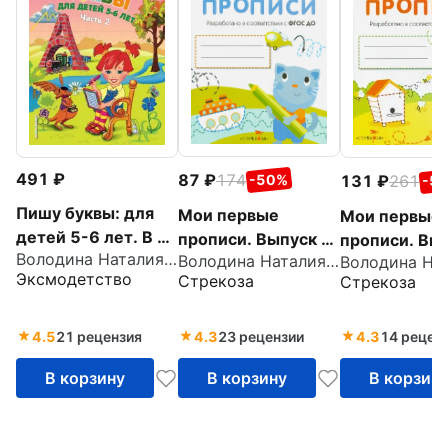
491
87
174
131
261
-50%
-5
Пишу буквы: для
Мои первые
Мои первые
детей 5-6 лет. В 2
прописи. Выпуск 1.
прописи. Вып
Володина Наталия Владимировна
частях. Часть 2
Володина Наталия Владимировна
Дорожки и линии.
Петельки и
Эксмодетство
Стрекоза
Стрекоза
ФГОС ДО
спиральки. 
ДО
4.5
21 рецензия
4.3
23 рецензии
4.3
14 рецен
В корзину
В корзину
В корзин