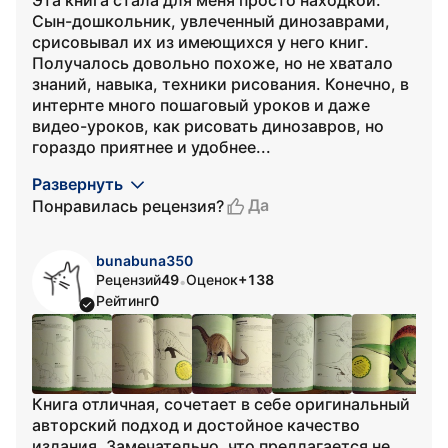
Эта книга стала для меня просто находкой.
Сын-дошкольник, увлеченный динозаврами,
срисовывал их из имеющихся у него книг.
Получалось довольно похоже, но не хватало
знаний, навыка, техники рисования. Конечно, в
интернте много пошаговый уроков и даже
видео-уроков, как рисовать динозавров, но
гораздо приятнее и удобнее...
Развернуть
Да
Понравилась рецензия?
bunabuna350
Рецензий
49
Оценок
+138
•
Рейтинг
0
Книга отличная, сочетает в себе оригинальный
авторский подход и достойное качество
издания. Замечательно, что предлагается не