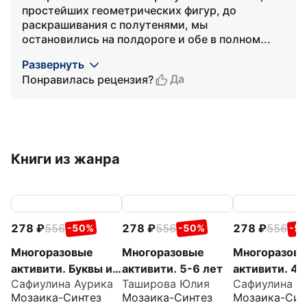
простейших геометрических фигур, до
раскрашивания с полутенями, мы
остановились на полдороге и обе в полном...
Развернуть
Да
Понравилась рецензия?
Книги из жанра
278
556
278
556
278
556
-50%
-50%
-5
Многоразовые
Многоразовые
Многоразов
активити. Буквы и
активити. 5-6 лет
активити. 4-
Сафиулина Аурика
Таширова Юлия
Сафиулина А
цифры
Мозаика-Синтез
Мозаика-Синтез
Мозаика-Син