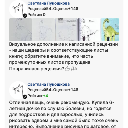
Светлана Лукошкова
Рецензий
54
Оценок
+148
•
Рейтинг
0
Визуальное дополнение к написанной рецензии
- наши шедевры и соответствующие листы
книги; обратите внимание, что часть
промежуточных листов пропущена
Да
Понравилась рецензия?
Светлана Лукошкова
Рецензий
54
Оценок
+148
•
Рейтинг
+4
Отличная вещь, очень рекомендую. Купила 6-
летней дочке по случаю болезни, но годится
для подростков и для взрослых, учились
рисовать вдвоем и мне самой было тоже очень
интересно. Выполнение рисунка пошаговое, от