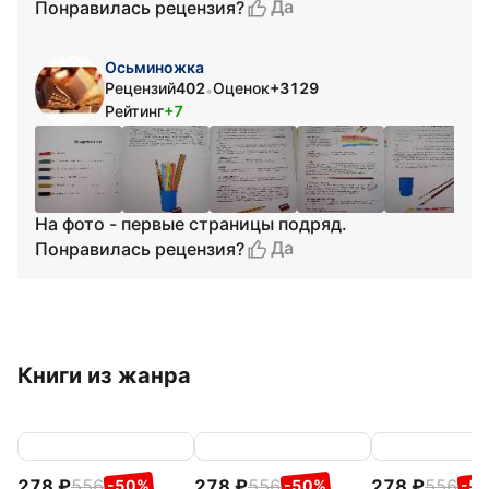
Да
Понравилась рецензия?
Осьминожка
Рецензий
402
Оценок
+3129
•
Рейтинг
+7
На фото - первые страницы подряд.
Да
Понравилась рецензия?
Книги из жанра
278
556
278
556
278
556
-50%
-50%
-5