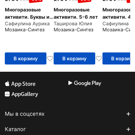
Многоразовые
Многоразовые
Многоразов
активити. Буквы и
активити. 5-6 лет
активити. 4-
Сафиулина Аурика
Таширова Юлия
Сафиулина А
цифры
Мозаика-Синтез
Мозаика-Синтез
Мозаика-Син
В корзину
В корзину
В корзин
Мы в соцсетях
Каталог