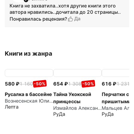
Книга не захватила..хотя другие книги этого
автора нравились..дочитала до 20 страницы..
Да
Понравилась рецензия?
Книги из жанра
580
1 160
654
1 308
616
1 231
-50%
-50%
-
Русалка в бассейне
Тайна Укокской
Перчатки с
Вознесенская Юлия Николаевна
принцессы
пришитыми
Лепта
Измайлов Александр
пальцами
РуДа
РуДа