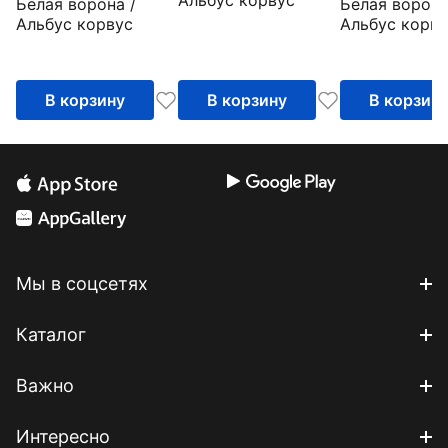
Альбус корвус
Белая ворона /
Белая ворона
маленький
Альбус корвус
Альбус корву
В корзину
В корзину
В корзин
Мы в соцсетях
Каталог
Важно
Интересно