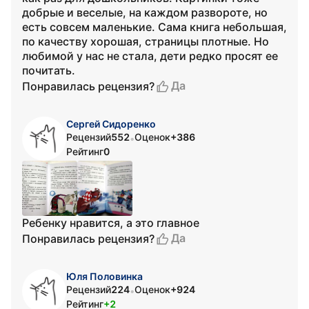
добрые и веселые, на каждом развороте, но
есть совсем маленькие. Сама книга небольшая,
по качеству хорошая, страницы плотные. Но
любимой у нас не стала, дети редко просят ее
почитать.
Да
Понравилась рецензия?
Сергей Сидоренко
Рецензий
552
Оценок
+386
•
Рейтинг
0
Ребенку нравится, а это главное
Да
Понравилась рецензия?
Юля Половинка
Рецензий
224
Оценок
+924
•
Рейтинг
+2