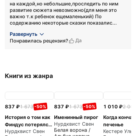
на каждой,но небольшие,проследить по ним
развитие сюжета невозможно(для меня это
важно т.к ребенок ещемаленький) По
содержанию некоторые сказки показалис...
Развернуть
Да
Понравилась рецензия?
Книги из жанра
837
1 673
837
1 673
1 010
2 01
-50%
-50%
История о том как
Именинный пирог
Когда кончае
Нурдквист Свен
Финдус потерялся,
печенье
Белая ворона /
Нурдквист Свен
Кестере Ульр
когда был