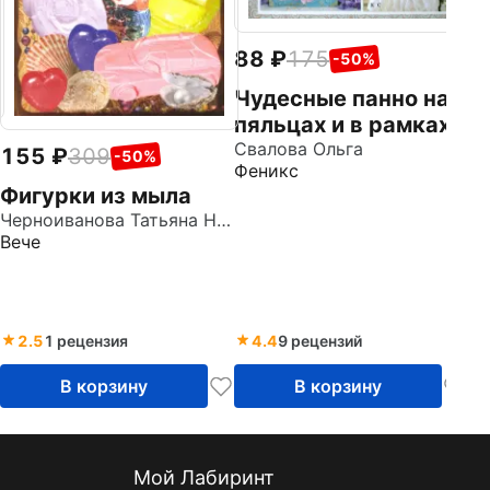
88
175
-50%
Чудесные панно на
пяльцах и в рамках
Свалова Ольга
155
309
-50%
Феникс
Фигурки из мыла
Черноиванова Татьяна Николаевна
Вече
2.5
1 рецензия
4.4
9 рецензий
В корзину
В корзину
Мой Лабиринт