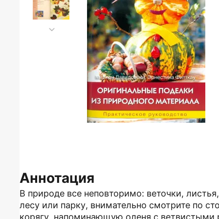
Аннотация
В природе все неповторимо: веточки, листья
лесу или парку, внимательно смотрите по с
корягу, напоминающую оленя с ветвистыми р