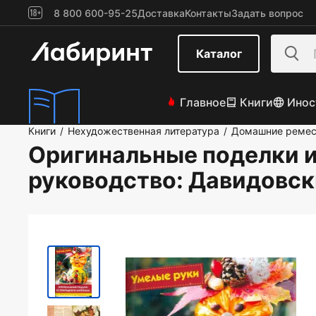
8 800 600-95-25
Доставка
Контакты
Задать вопрос
Каталог
Главное
Книги
Инос
Книги
Нехудожественная литература
Домашние ремес
/
/
Оригинальные поделки и
руководство
: Давидовск