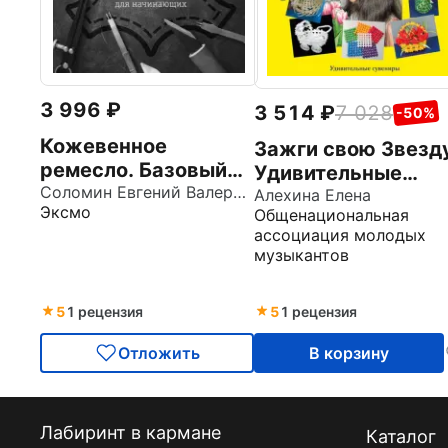
3 996
3 514
7 028
-50%
Кожевенное
Зажги свою Звезд
ремесло. Базовый
Удивительные
курс для
Соломин Евгений Валерьевич
сувениры своими
Алехина Елена
Эксмо
Общенациональная
начинающих
руками. Плетение 
ассоциация молодых
полипропиленовы
музыкантов
лент
5
1 рецензия
5
1 рецензия
Отложить
В корзину
Лабиринт в кармане
Каталог