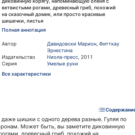
диковинную корягу, напоминающую оленя с
ветвистыми рогами, древесный гриб, похожий
на сказочный домик, или просто красивые
шишечки, листья
Полная аннотация
Автор
Давидовски Марион
,
Фитткау
Эрнестина
Издательство
Ниола-пресс
,
2011
Серия
Умелые руки
Все характеристики
Содержани
, даже шишки с одного дерева разные. Гуляя по
торонам. Может быть, вы заметите диковинную
огами, древесный гриб, похожий на