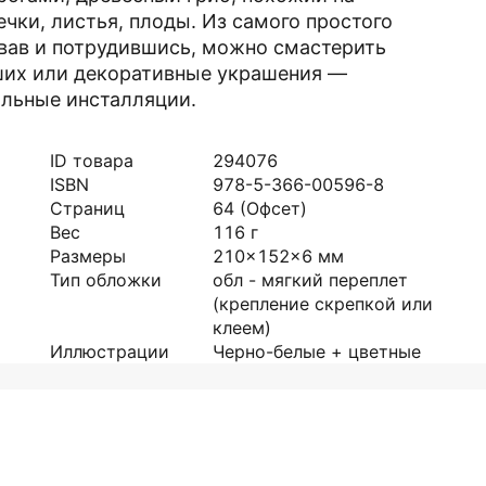
чки, листья, плоды. Из самого простого
вав и потрудившись, можно смастерить
еших или декоративные украшения —
альные инсталляции.
ID товара
294076
ISBN
978-5-366-00596-8
Страниц
64
(Офсет)
Вес
116
г
Размеры
210x152x6
мм
Тип обложки
обл - мягкий переплет
(крепление скрепкой или
клеем)
Иллюстрации
Черно-белые + цветные