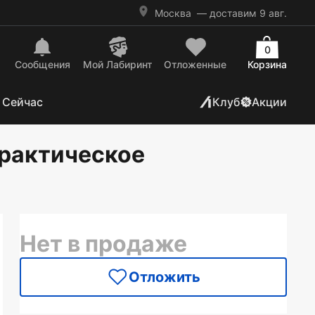
Москва
— доставим 9 авг.
0
Сообщения
Mой Лабиринт
Отложенные
Корзина
 Сейчас
Клуб
Акции
Практическое
Нет в продаже
Отложить