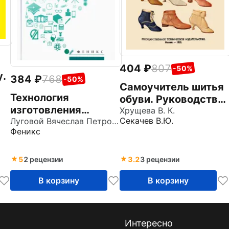
404
807
-50%
у.
384
768
-50%
Самоучитель шитья
Технология
обуви. Руководство
изготовления
для
Хрущева В. К.
из
Секачев В.Ю.
ювелирных и
Луговой Вячеслав Петрович
самостоятельного
х
Феникс
художественных
изучения
изделий. Учебное
пособие. ФГОС
5
2 рецензии
3.2
3 рецензии
В корзину
В корзину
Интересно