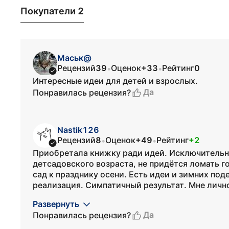
Покупатели 2
Маськ@
Рецензий
39
Оценок
+33
Рейтинг
0
•
•
Интересные идеи для детей и взрослых.
Да
Понравилась рецензия?
Nastik126
Рецензий
8
Оценок
+49
Рейтинг
+2
•
•
Приобретала книжку ради идей. Исключительно
детсадовского возраста, не придётся ломать г
сад к празднику осени. Есть идеи и зимних по
реализация. Симпатичный результат. Мне лично
Развернуть
Да
Понравилась рецензия?