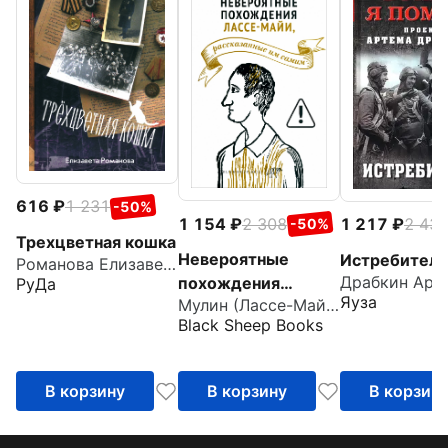
616
1 231
-50%
1 154
2 308
1 217
2 43
-50%
Трехцветная кошка
Невероятные
Истребител
Романова Елизавета Сергеевна
похождения
РуДа
Яуза
Мулин (Лассе-Майя) Ларс
Лассе-Майи,
Black Sheep Books
рассказанные им
самим
В корзину
В корзину
В корзин