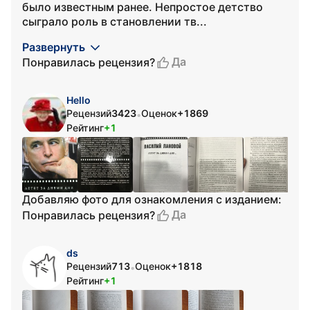
было известным ранее. Непростое детство
сыграло роль в становлении тв...
Развернуть
Да
Понравилась рецензия?
Hello
Рецензий
3423
Оценок
+1869
•
Рейтинг
+1
Добавляю фото для ознакомления с изданием:
Да
Понравилась рецензия?
ds
Рецензий
713
Оценок
+1818
•
Рейтинг
+1