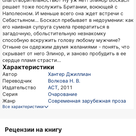
благотворительностью? Ну уж нет! Элинор Боскасл
решает тоже послужить Британии, воюющей с
Наполеоном. И меньше всего она ждет встречи с
Себастьяном… Боскасл пребывает в недоумении: как
его наивная супруга сумела превратиться в
загадочную, обольстительную незнакомку
способную вскружить голову любому мужчине?
Отныне он одержим двумя желаниями - понять, что
скрывает от него Элинор, и заново пробудить в ее
сердце пламя страсти…
Характеристики
Автор
Хантер Джиллиан
Переводчик
Волкова Н. В.
Издательство
АСТ
,
2011
Серия
Очарование
Жанр
Современная зарубежная проза
Все характеристики
Рецензии на книгу