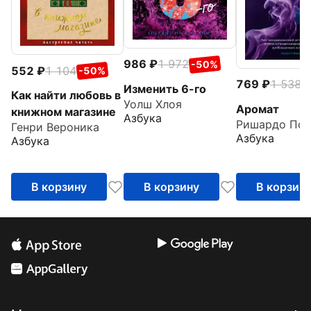
986
1 972
-50%
552
1 104
-50%
769
1 538
-
Изменить 6-го
Как найти любовь в
Уолш Хлоя
Аромат
книжном магазине
Азбука
Ришардо Пол
Генри Вероника
Азбука
Азбука
В корзину
В корзину
В корзин