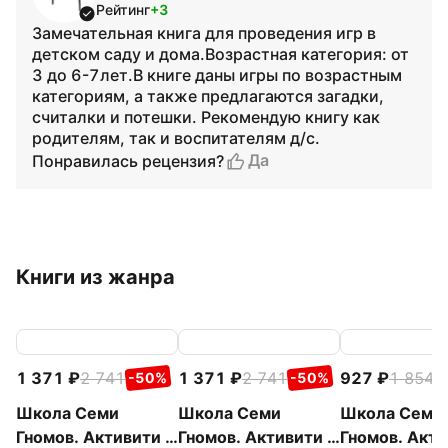
Рейтинг
+3
Замечательная книга для проведения игр в
детском саду и дома.Возрастная категория: от
3 до 6-7лет.В книге даны игры по возрастным
категориям, а также предлагаются загадки,
считалки и потешки. Рекомендую книгу как
родителям, так и воспитателям д/с.
Да
Понравилась рецензия?
Книги из жанра
1 371
2 741
1 371
2 741
927
1 854
-50%
-50%
-
Школа Семи
Школа Семи
Школа Семи
Гномов. Активити с
Гномов. Активити с
Гномов. Акти