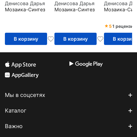
Денисова Дарья
Денисова Дарья
Денисова Да
наклейками.
наклейками.
наклейками.
Мозаика-Синтез
Мозаика-Синтез
Мозаика-Син
Комплект 3+
Комплект 2+
Комплект 1+
5
1 рецензия
В корзину
В корзину
В корзин
Мы в соцсетях
Каталог
Важно