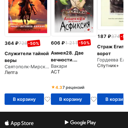
187
374
-5
606
1 211
364
728
-50%
-50%
Страж Египе
Амнея28. Две
Служители тайной
ворот
вечности.
веры
Спутник+
Вакари
Святополк-Мирский Роберт Зиновьевич
Асфиксия
АСТ
Лепта
4.3
7 рецензий
В корзину
В корзину
В корзин