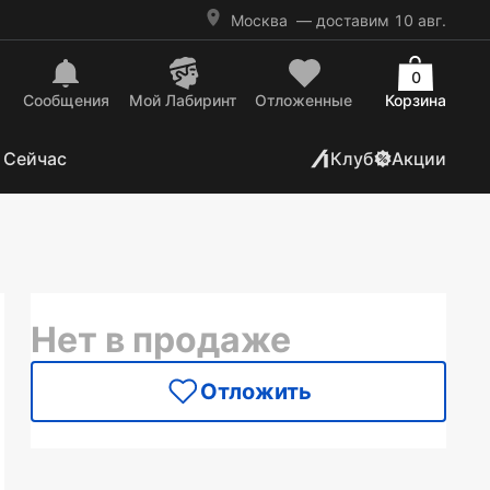
Москва
— доставим 10 авг.
0
Сообщения
Mой Лабиринт
Отложенные
Корзина
 Сейчас
Клуб
Акции
Нет в продаже
Отложить