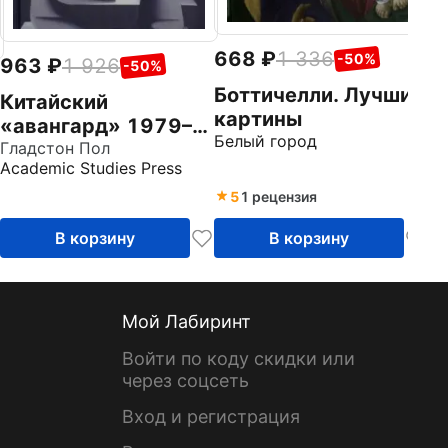
668
1 336
-50%
963
1 926
-50%
Боттичелли. Лучшие
Китайский
картины
«авангард» 1979–
Белый город
1989 годов
Гладстон Пол
Academic Studies Press
5
1 рецензия
В корзину
В корзину
Мой Лабиринт
Войти по коду скидки или
через соцсеть
Вход и регистрация