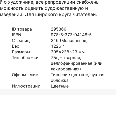
й о художнике, все репродукции снабжены
зможность оценить художественную и
ведений. Для широкого круга читателей.
ID товара
295866
ISBN
978-5-373-04148-5
Страниц
216
(Мелованная)
Вес
1226
г
Размеры
305x238x23
мм
Тип обложки
7Бц - твердая,
целлофанированная (или
лакированная)
Оформление
Тиснение цветное, пухлая
обложка
Иллюстрации
Цветные