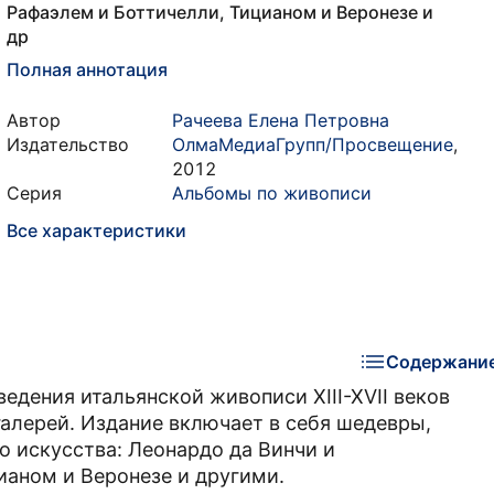
Рафаэлем и Боттичелли, Тицианом и Веронезе и
др
Полная аннотация
Автор
Рачеева Елена Петровна
Издательство
ОлмаМедиаГрупп/Просвещение
,
2012
Серия
Альбомы по живописи
Все характеристики
Содержани
дения итальянской живописи XIII-XVII веков
галерей. Издание включает в себя шедевры,
 искусства: Леонардо да Винчи и
аном и Веронезе и другими.