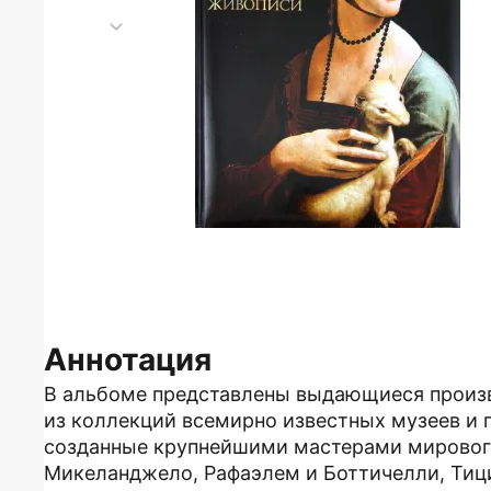
Аннотация
В альбоме представлены выдающиеся произве
из коллекций всемирно известных музеев и 
созданные крупнейшими мастерами мирового
Микеланджело, Рафаэлем и Боттичелли, Тици