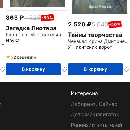
863
1 725
-50%
2 520
5 040
-50%
Загадка Лиотара
Тайны творчества
Карп Сергей Яковлевич
Наука
Ченакал Ирина Дмитриевна
,
Свирида Инесса Ильинична
У Никитских ворот
5
2 рецензии
В корзину
В корзину
Интересно
и
Лабиринт. Сейчас
Детский навигатор
ы
Рецензии читателей