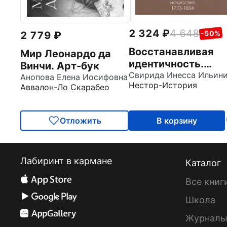
2 324
4 648
-50%
2 779
Восстанавливая
Мир Леонардо да
идентичность.
Винчи. Арт-бук
Джозеф Саундерс
Анопова Елена Иосифовна
Нестор-История
гравер и историк
Аввалон-Ло Скарабео
искусства, 1773-
1854
Отложить
В корзину
Лабиринт в кармане
Каталог
Все книг
Школа
Журнал