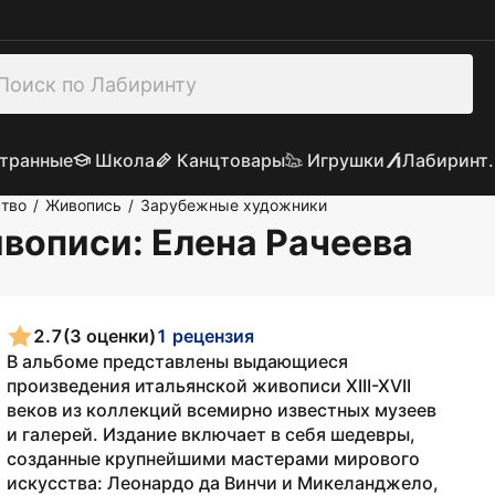
транные
Школа
Канцтовары
Игрушки
Лабиринт.
ство
Живопись
Зарубежные художники
/
/
ивописи
: Елена Рачеева
2.7
(3 оценки)
1 рецензия
В альбоме представлены выдающиеся
произведения итальянской живописи XIII-XVII
веков из коллекций всемирно известных музеев
и галерей. Издание включает в себя шедевры,
созданные крупнейшими мастерами мирового
искусства: Леонардо да Винчи и Микеланджело,