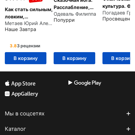
культура. Фу
Расслабление,
Как стать сильным,
для всех. 10
Одеваль Филиппа
концентрация,
ловким,
Просвещени
Попурри
класс. Учебн
медитация и
Метаев Юрий Александрович
закалённым. 1956
ФГОС
массаж для детей
Наше Завтра
год
3.8
3 рецензии
В корзину
В корзину
В корзин
Мы в соцсетях
Каталог