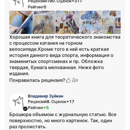
Рецензий
190
Оценок
+317
•
Рейтинг
0
Хорошая книга для теоретического знакомства
с процессом катания на горном
велосипеде.Кроме того в ней есть краткая
история данного вида спорта, информация о
знаменитых спортсменах и пр. Обложка
твердая, бумага мелованная. Ниже фото
издания.
Да
Понравилась рецензия?
Владимир Зуйкин
Рецензий
8
Оценок
+17
•
Рейтинг
+5
Брошюра объемом с журнальную статью. Все
поверхностно, но много картинок. Так, один
раз пролистать.