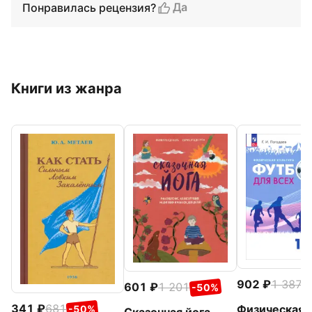
Да
Понравилась рецензия?
Книги из жанра
902
1 387
-
601
1 201
-50%
341
681
Физическая
-50%
Сказочная йога.