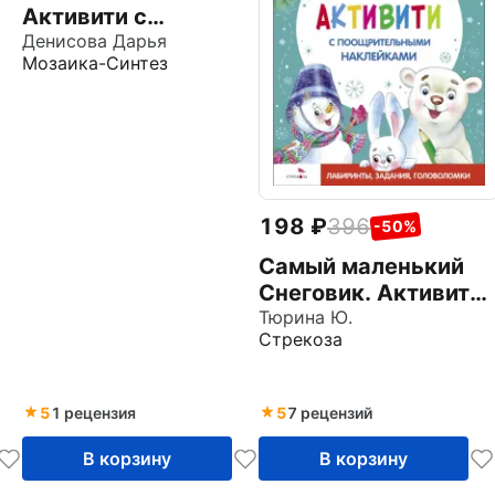
Активити с
наклейками.
Денисова Дарья
Мозаика-Синтез
Комплект 1+
198
396
-50%
Самый маленький
Снеговик. Активити
с поощрительными
Тюрина Ю.
Стрекоза
наклейками
5
1 рецензия
5
7 рецензий
В корзину
В корзину