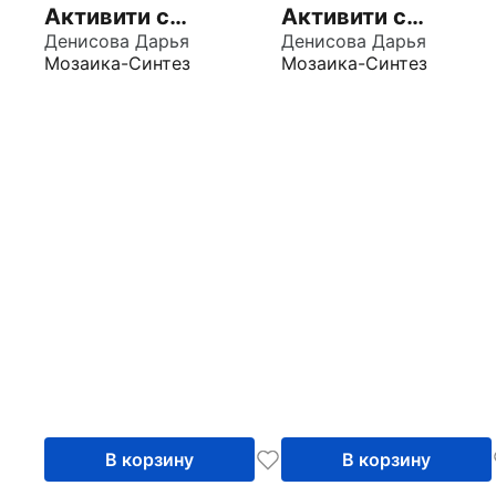
Активити с
Активити с
наклейками.
Денисова Дарья
наклейками.
Денисова Дарья
Мозаика-Синтез
Мозаика-Синтез
Комплект 3+
Комплект 2+
В корзину
В корзину