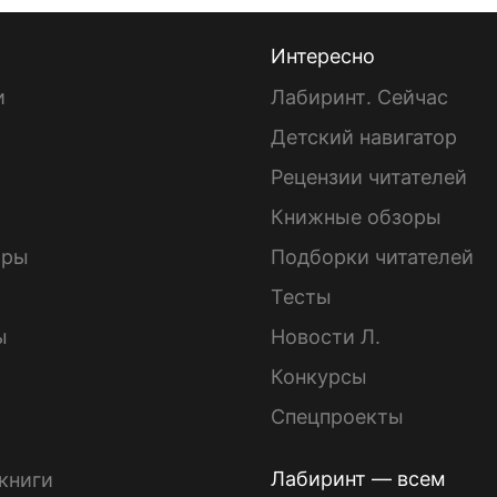
Интересно
и
Лабиринт. Сейчас
Детский навигатор
ы
Рецензии читателей
Книжные обзоры
ары
Подборки читателей
Тесты
ы
Новости Л.
Конкурсы
Спецпроекты
Лабиринт — всем
книги