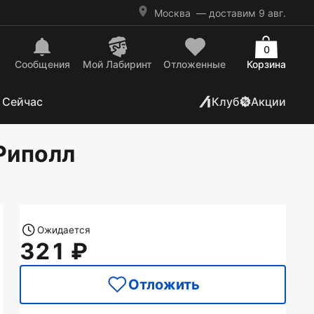
Москва
— доставим 9 авг.
0
Сообщения
Mой Лабиринт
Отложенные
Корзина
 Сейчас
Клуб
Акции
 Риполл
Ожидается
321
Отложить