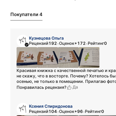
Покупатели 4
Кузнецова Ольга
Рецензий
192
Оценок
+172
Рейтинг
0
•
•
Красивая книжка с качественной печатью и к
не скажу, что в восторге. Почему? Хотелось б
осенью, не только в помещении. Прилагаю фот
Да
Понравилась рецензия?
Ксения Спиридонова
Рецензий
104
Оценок
+96
Рейтинг
0
•
•