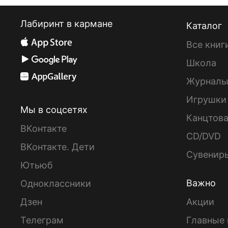
Лабиринт в кармане
Каталог
Все книг
Школа
Журнал
Игрушки
Мы в соцсетях
Канцтов
ВКонтакте
CD/DVD
ВКонтакте. Дети
Сувенир
Ютьюб
Важно
Одноклассники
Дзен
Акции
Телеграм
Главные 