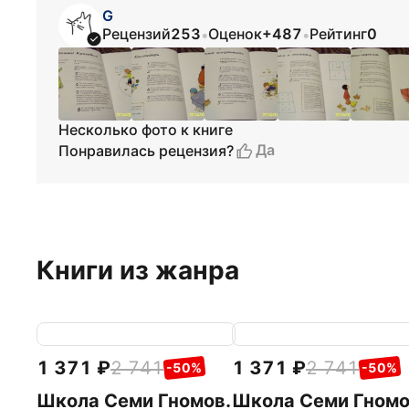
G
Рецензий
253
Оценок
+487
Рейтинг
0
•
•
Несколько фото к книге
Да
Понравилась рецензия?
Книги из жанра
1 371
2 741
1 371
2 741
-50%
-50%
Школа Семи Гномов.
Школа Семи Гномо