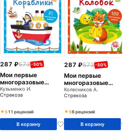
м
н
Ге
Ст
287
573
287
573
-50%
-50%
Мои первые
Мои первые
многоразовые
многоразовые
наклейки.
Кузьменко И.
наклейки. Колобок
Колесников А.
Стрекоза
Стрекоза
Кораблики
5
11 рецензий
5
6 рецензий
В корзину
В корзину