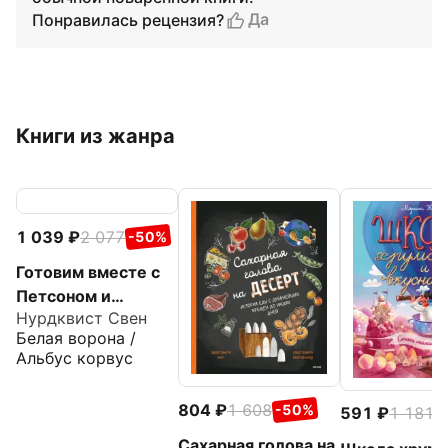
Да
Понравилась рецензия?
Книги из жанра
1 039
2 077
-50%
Готовим вместе с
Петсоном и
Нурдквист Свен
Финдусом
Белая ворона /
Альбус корвус
804
1 608
-50%
591
1 181
-
Сахарная голова на