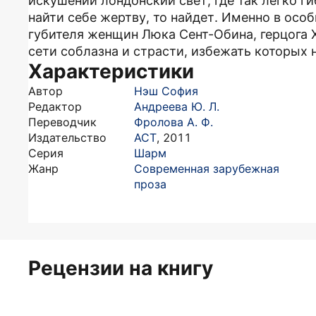
искушений лондонский свет, где так легко г
найти себе жертву, то найдет. Именно в осо
губителя женщин Люка Сент-Обина, герцога Хе
сети соблазна и страсти, избежать которых
Характеристики
Автор
Нэш София
Редактор
Андреева Ю. Л.
Переводчик
Фролова А. Ф.
Издательство
АСТ
,
2011
Серия
Шарм
Жанр
Современная зарубежная
проза
Рецензии на книгу