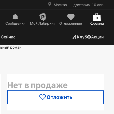
Москва
— доставим 10 авг.
0
Сообщения
Mой Лабиринт
Отложенные
Корзина
 Сейчас
Клуб
Акции
льный роман
Нет в продаже
Отложить