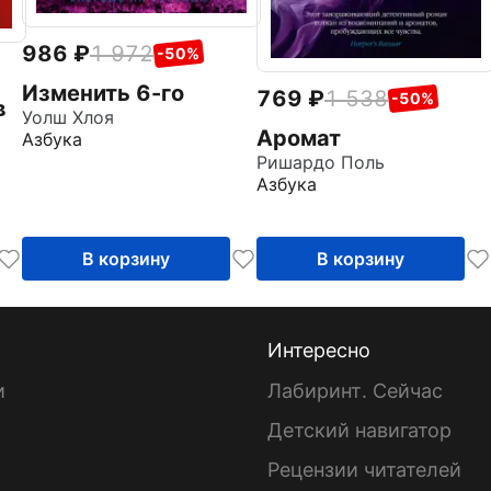
986
1 972
-50%
Изменить 6-го
769
1 538
-50%
в
Уолш Хлоя
Аромат
Азбука
Ришардо Поль
Азбука
В корзину
В корзину
Интересно
и
Лабиринт. Сейчас
Детский навигатор
ы
Рецензии читателей