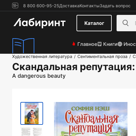
8 800 600-95-25
Доставка
Контакты
Задать вопрос
Каталог
Главное
Книги
Инос
Художественная литература
Сентиментальная проза
С
/
/
Скандальная репутация
A dangerous beauty