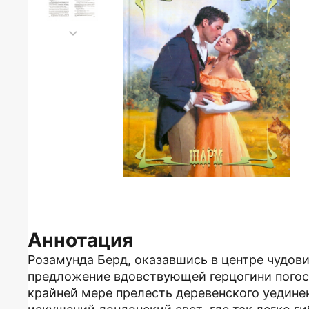
Аннотация
Розамунда Берд, оказавшись в центре чудов
предложение вдовствующей герцогини погост
крайней мере прелесть деревенского уедин