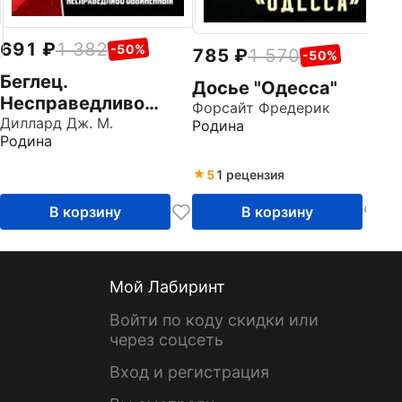
691
1 382
-50%
785
1 570
-50%
Беглец.
Досье "Одесса"
Несправедливо
Форсайт Фредерик
обвиненный
Диллард Дж. М.
Родина
Родина
5
1 рецензия
В корзину
В корзину
Мой Лабиринт
Войти по коду скидки или
через соцсеть
Вход и регистрация