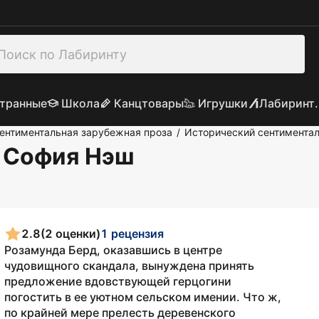
транные
Школа
Канцтовары
Игрушки
Лабиринт.
ентиментальная зарубежная проза
Исторический сентимента
/
: София Нэш
2.8
(2 оценки)
1 рецензия
Розамунда Берд, оказавшись в центре
чудовищного скандала, вынуждена принять
предложение вдовствующей герцогини
погостить в ее уютном сельском имении. Что ж,
по крайней мере прелесть деревенского