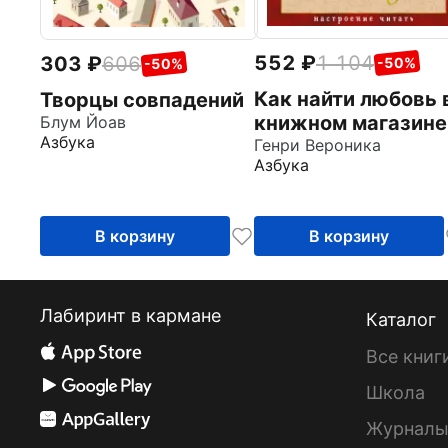
552
1 104
303
606
-50%
-50%
Как найти любовь 
Творцы совпадений
книжном магазине
Блум Йоав
Азбука
Генри Вероника
Азбука
В корзину
В корзину
Лабиринт в кармане
Каталог
Все книг
Школа
Журнал