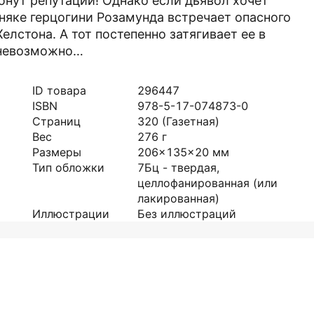
ибнут репутации! Однако если дьявол хочет
бняке герцогини Розамунда встречает опасного
лстона. А тот постепенно затягивает ее в
 невозможно…
ID товара
296447
ISBN
978-5-17-074873-0
Страниц
320
(Газетная)
Вес
276
г
Размеры
206x135x20
мм
Тип обложки
7Бц - твердая,
целлофанированная (или
лакированная)
Иллюстрации
Без иллюстраций