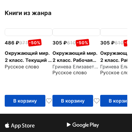
Книги из жанра
486
971
305
610
305
610
-50%
-50%
-5
Окружающий мир.
Окружающий мир.
Окружающий
2 класс. Текущий и
2 класс. Рабочая
2 класс. Раб
Русское слово
Гринева Елизавета Алексеевна
тематический
тетрадь к учебнику
тетрадь к уч
Русское слово
Русское слов
экспресс-контроль
В. Самковой, Н.
В. Самковой,
Романовой. В 2-х
Романовой. В
частях. Часть 2
частях. Част
В корзину
В корзину
В корзин