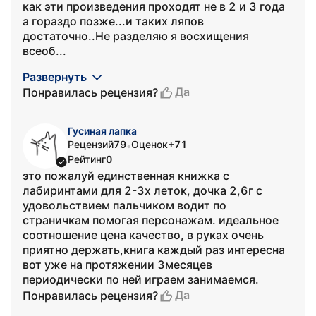
как эти произведения проходят не в 2 и 3 года
а гораздо позже...и таких ляпов
достаточно..Не разделяю я восхищения
всеоб...
Развернуть
Да
Понравилась рецензия?
Гусиная лапка
Рецензий
79
Оценок
+71
•
Рейтинг
0
это пожалуй единственная книжка с
лабиринтами для 2-3х леток, дочка 2,6г с
удовольствием пальчиком водит по
страничкам помогая персонажам. идеальное
соотношение цена качество, в руках очень
приятно держать,книга каждый раз интересна
вот уже на протяжении 3месяцев
периодически по ней играем занимаемся.
Да
Понравилась рецензия?