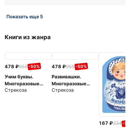
Показать еще 5
Книги из жанра
478
955
478
955
-50%
-50%
Учим буквы.
Развивашки.
Многоразовые
Многоразовые
Стрекоза
Стрекоза
рабочие тетради
рабочие тетради
167
334
-5