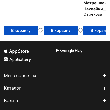
Матрешка-г
Наклейки
Стрекоза
матрешки
В корзину
В корзину
В корзин
Мы в соцсетях
Каталог
Важно