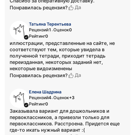
Спасибо за оперативную доставку.
Да
Понравилась рецензия?
Татьяна Терентьева
Рецензий
1
Оценок
0
•
Рейтинг
0
иллюстрации, представленные на сайте, не
соответствуют тем, которые увидела в
полученной тетради, приходит тетрадь
переизданная, некоторых заданий нет,
некоторые видоизменены
Да
Понравилась рецензия?
Елена Шадрина
Рецензий
4
Оценок
+3
•
Рейтинг
0
Заказывала вариант для дошкольников и
первоклассников, а привезли только для
первоклассников. Расстроена. Придется еще
где-то икать нужный вариант :(