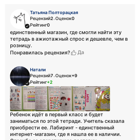
Татьяна Полторацкая
Рецензий
2
Оценок
0
•
Рейтинг
0
единственный магазин, где смогли найти эту
тетрадь в ажиотажный спрос и дешевле, чем в
розницу.
Да
Понравилась рецензия?
Натали
Рецензий
7
Оценок
+9
•
Рейтинг
+2
Ребенок идёт в первый класс и будет
заниматься по этой тетради. Учитель сказала
приобрести ее. Лабиринт - единственный
интернет-магазин, где я нашла ее в наличии.