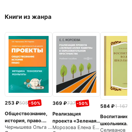
Книги из жанра
253
505
369
737
-50%
-50%
584
1 167
-
Обществознание,
Реализация
Воспитание 
история, право.
проекта «Зеленая
школьника. 
Чернышева Ольга Александровна
Морозова Елена Евгеньевна
Проектная
Аллея Памяти» в
год