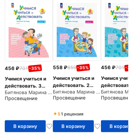
558
859
456
701
-35%
-3
456
701
-35%
Учимся учиться и
Учимся учить
Учимся учиться и
действовать. 2
действовать.
действовать. 3
Битянова Марина Ростиславовна
класс. Рабочая
класс. Рабоч
Битянова Марина Ростиславовна
класс. Рабочая
Просвещение
Просвещени
Просвещение
тетрадь. Вариант
тетрадь. Вар
тетрадь. Вариант
1. ФГОС
2. ФГОС
2. ФГОС
5
1 рецензия
В корзину
В корзину
В корзин